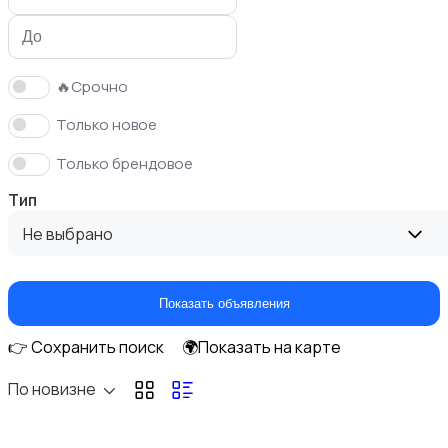
🔥Срочно
Только новое
Кормление и питание
Только брендовое
Тип
Не выбрано
Купание
Показать объявления
👉 Сохранить поиск
🌍Показать на карте
По новизне
Обустройство детской