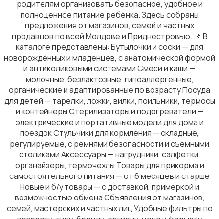
родителям организовать безопасное, удобное и
полноценное питание ребёнка. Здесь собраны
предложения от магазинов, семей и частных
продавцов по всей Молдове и Приднестровью. 📌 В
каталоге представлены: Бутылочки и соски — для
Товары для учебы
29
новорождённых и младенцев, с анатомической формой
и антиколиковыми системами Смеси и каши —
молочные, безлактозные, гипоаллергенные,
органические и адаптированные по возрасту Посуда
для детей — тарелки, ложки, вилки, поильники, термосы
и контейнеры Стерилизаторы и подогреватели —
электрические и портативные модели для дома и
Другое
поездок Стульчики для кормления — складные,
регулируемые, с ремнями безопасности и съёмными
столиками Аксессуары — нагрудники, салфетки,
органайзеры, термочехлы Товары для прикорма и
самостоятельного питания — от 6 месяцев и старше
Новые и б/у товары — с доставкой, примеркой и
Детская одежда и обувь
возможностью обмена Объявления от магазинов,
семей, мастерских и частных лиц Удобные фильтры по