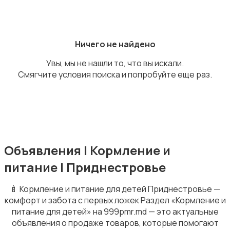
Ничего не найдено
Увы, мы не нашли то, что вы искали.
Подгузники и горшки
Смягчите условия поиска и попробуйте еще раз.
Радио- и видеоняни
Объявления | Кормление и
питание | Приднестровье
🍼 Кормление и питание для детей Приднестровье —
комфорт и забота с первых ложек Раздел «Кормление и
питание для детей» на 999pmr.md — это актуальные
Товары для мам
объявления о продаже товаров, которые помогают