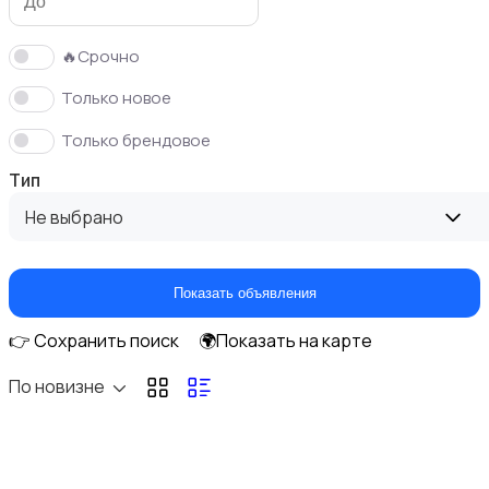
🔥Срочно
Только новое
Кормление и питание
Только брендовое
Тип
Не выбрано
Купание
Показать объявления
👉 Сохранить поиск
🌍Показать на карте
По новизне
Обустройство детской