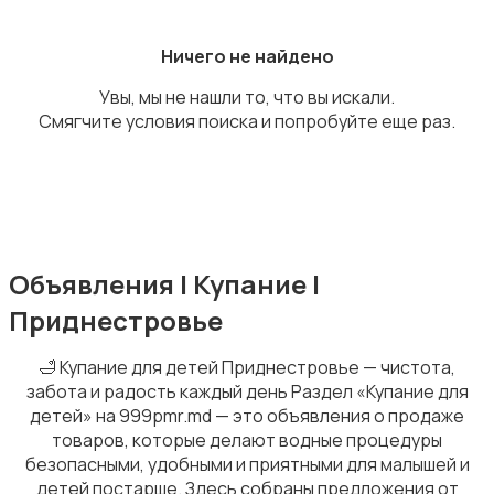
Ничего не найдено
Увы, мы не нашли то, что вы искали.
Подгузники и горшки
Смягчите условия поиска и попробуйте еще раз.
Радио- и видеоняни
Объявления | Купание |
Приднестровье
🛁 Купание для детей Приднестровье — чистота,
забота и радость каждый день Раздел «Купание для
детей» на 999pmr.md — это объявления о продаже
Товары для мам
товаров, которые делают водные процедуры
безопасными, удобными и приятными для малышей и
детей постарше. Здесь собраны предложения от