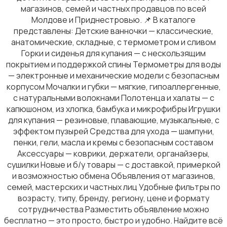
магазинов, семей и частных продавцов по всей
Молдове и Приднестровью. 📌 В каталоге
представлены: Детские ванночки — классические,
Товары для учебы
анатомические, складные, с термометром и сливом
Горки и сиденья для купания — с нескользящим
покрытием и поддержкой спины Термометры для воды
— электронные и механические модели с безопасным
корпусом Мочалки и губки — мягкие, гипоаллергенные,
с натуральными волокнами Полотенца и халаты — с
капюшоном, из хлопка, бамбука и микрофибры Игрушки
Другое
для купания — резиновые, плавающие, музыкальные, с
эффектом пузырей Средства для ухода — шампуни,
пенки, гели, масла и кремы с безопасным составом
Аксессуары — коврики, держатели, органайзеры,
сушилки Новые и б/у товары — с доставкой, примеркой
и возможностью обмена Объявления от магазинов,
Детская одежда и обувь
семей, мастерских и частных лиц Удобные фильтры по
возрасту, типу, бренду, региону, цене и формату
сотрудничества Разместить объявление можно
бесплатно — это просто, быстро и удобно. Найдите всё