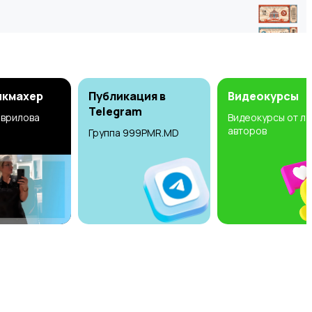
икмахер
Публикация в
Видеокурсы
Telegram
аврилова
Видеокурсы от л
авторов
Группа 999PMR.MD