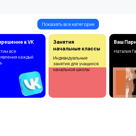
Показать все категории
зрешение в VK
Занятия
Ваш Пар
начальные классы
тим все
Наталия Г
явления каждый
Индивидуальные
ь
занятия для учащихся
начальной школы