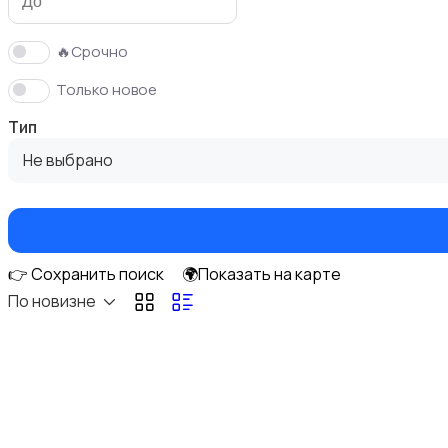
🔥Срочно
Только новое
Музыка
Тип
Не выбрано
Материалы для творчества
👉 Сохранить поиск
🌍Показать на карте
По новизне
Коллекционирование