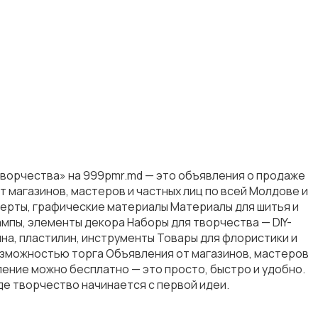
творчества» на 999pmr.md — это объявления о продаже
т магазинов, мастеров и частных лиц по всей Молдове и
ьберты, графические материалы Материалы для шитья и
тампы, элементы декора Наборы для творчества — DIY-
на, пластилин, инструменты Товары для флористики и
возможностью торга Объявления от магазинов, мастеров
ление можно бесплатно — это просто, быстро и удобно.
де творчество начинается с первой идеи.