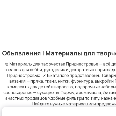
Книги и журналы
Объявления | Материалы для творч
Игры для приставок и ПК
1
🎨 Материалы для творчества Приднестровье — всё дл
товаров для хобби, рукоделия и декоративно-прикладно
Приднестровью. 📌 В каталоге представлены: Товары 
вязания — пряжа, ткани, нитки, фурнитура, выкройки
комплекты для детей и взрослых, подарочные наборы
свечеварения — сухоцветы, формы, аромамасла, фитили
и частных продавцов Удобные фильтры по типу, назнач
Игровые приставки
Найдите нужные материалы или предложит