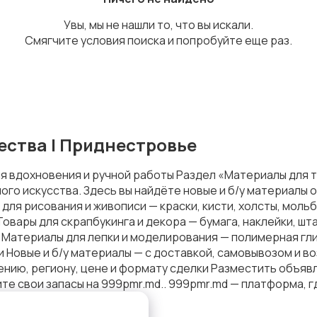
Увы, мы не нашли то, что вы искали.
Смягчите условия поиска и попробуйте еще раз.
ества | Приднестровье
я вдохновения и ручной работы Раздел «Материалы для 
го искусства. Здесь вы найдёте новые и б/у материалы о
для рисования и живописи — краски, кисти, холсты, мол
 Товары для скрапбукинга и декора — бумага, наклейки, ш
 Материалы для лепки и моделирования — полимерная гли
 Новые и б/у материалы — с доставкой, самовывозом и 
ению, региону, цене и формату сделки Разместить объяв
е свои запасы на 999pmr.md.. 999pmr.md — платформа, г