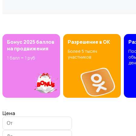
Другое
2
Бонус 2025 баллов
Разрешение в OK
Ра
на продвижения
Более 5 тысяч
Пос
участников
объ
1 балл = 1 руб
ден
Настольные игры
Цена
Музыкальные инструменты