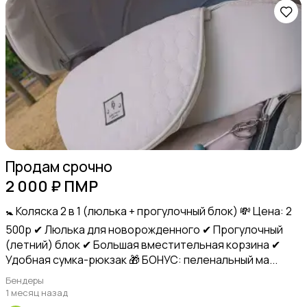
Товары для учебы
Другое
Продам срочно
2 000 ₽ ПМР
🚼 Коляска 2 в 1 (люлька + прогулочный блок) 💸 Цена: 2
500р ✔ Люлька для новорожденного ✔ Прогулочный
(летний) блок ✔ Большая вместительная корзина ✔
Детская одежда и обувь
Удобная сумка-рюкзак 🎁 БОНУС: пеленальный ма...
Бендеры
1 месяц назад