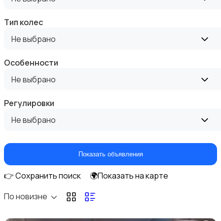
Тип колес
Не выбрано
Подгузники и горшки
Особенности
Не выбрано
Регулировки
Радио- и видеоняни
Не выбрано
Показать объявления
👉 Сохранить поиск
🌍Показать на карте
Товары для мам
По новизне