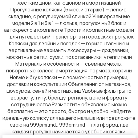
жёстким дном, капюшоном и амортизацией
Прогулочные коляски (6 мес. и старше) — лёгкие,
складные, с регулируемой спинкой Универсальные
модели 2 в 1 и 3 в 1 — люлька, прогулочный блок и
автокресло в комплекте Трости и компактные модели
— для путешествий, транспорта и городских прогулок
Коляски для двойни и погодок — горизонтальные и
вертикальные варианты Аксессуары — дождевики,
москитные сетки, сумки, подстаканники, утеплители
Материалы и особенности — съёмные чехлы,
поворотные колёса, амортизация, тормоза, корзины
Новые и б/у коляски — с возможностью примерки,
доставки и консультации Объявления от магазинов,
шоурумов, семей и частных лиц Удобные фильтры по
возрасту, типу, бренду, региону, цене и формату
сотрудничества Разместить объявление можно
бесплатно — это просто, быстро и удобно. Найдите
идеальную коляску для вашего малыша или предложите
свою на 999pmr.md.. 999pmr.md — платформа, где
каждая прогулка начинается с удобной коляски.