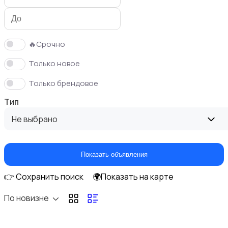
🔥Срочно
Только новое
Кормление и питание
Только брендовое
Тип
Не выбрано
Купание
Показать объявления
👉 Сохранить поиск
🌍Показать на карте
По новизне
Обустройство детской