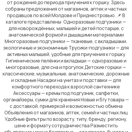
от рождения до периода приучения к горшку. Здесь
собраны предложения от магазинов, аптек и частных
продавцов по всей Молдове и Приднестровью. 📌 В
каталоге представлены: Одноразовые подгузники —
для новорождённых, малышей и детей постарше, с
Товары для учебы
анатомической формой и дышащими материалами
Многоразовые подгузники — тканевые, с вкладышами,
экологичные и экономичные Трусики-подгузники — для
активных малышей, удобные для приучения к горшку
Гигиенические пелёнки и вкладыши — одноразовые и
многоразовые, для сна и прогулок Детские горшки —
классические, музыкальные, анатомические, дорожные
Другое
и складные Насадки на унитаз и подставки — для
комфортного перехода к взрослой сантехнике
Аксессуары — кремы под подгузник, салфетки,
органайзеры, сумки для хранения Новые и б/у товары —
с доставкой, примеркой и возможностью обмена
Объявления от магазинов, аптек, семей и частных лиц
Детская одежда и обувь
Удобные фильтры по возрасту, типу, бренду, региону,
цене и формату сотрудничества Разместить