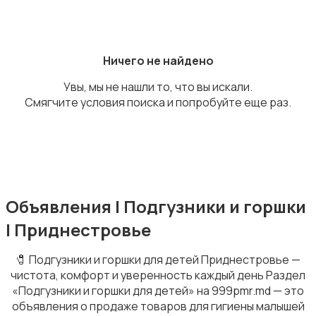
Ничего не найдено
Увы, мы не нашли то, что вы искали.
Подгузники и горшки
Смягчите условия поиска и попробуйте еще раз.
Радио- и видеоняни
Объявления | Подгузники и горшки
| Приднестровье
🧷 Подгузники и горшки для детей Приднестровье —
чистота, комфорт и уверенность каждый день Раздел
«Подгузники и горшки для детей» на 999pmr.md — это
Товары для мам
объявления о продаже товаров для гигиены малышей