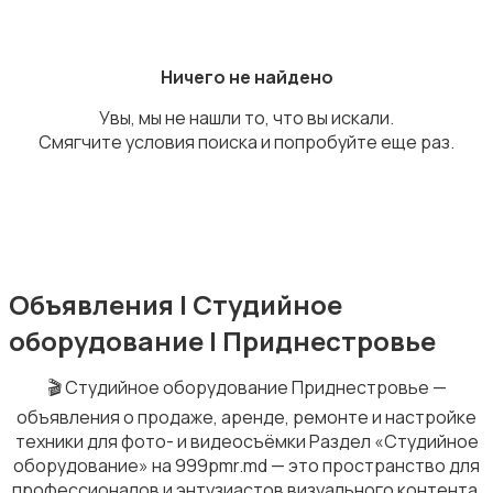
Аксессуары
Ничего не найдено
Увы, мы не нашли то, что вы искали.
Смягчите условия поиска и попробуйте еще раз.
Объективы
Объявления | Студийное
Видеонаблюдение
оборудование | Приднестровье
🎬 Студийное оборудование Приднестровье —
объявления о продаже, аренде, ремонте и настройке
техники для фото- и видеосъёмки Раздел «Студийное
оборудование» на 999pmr.md — это пространство для
Видеокамеры
профессионалов и энтузиастов визуального контента.