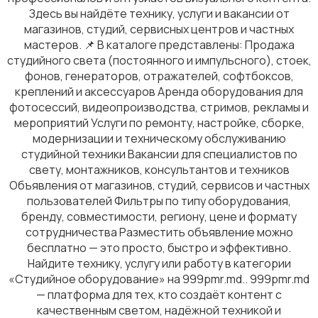
Здесь вы найдёте технику, услуги и вакансии от
магазинов, студий, сервисных центров и частных
мастеров. 📌 В каталоге представлены: Продажа
студийного света (постоянного и импульсного), стоек,
фонов, генераторов, отражателей, софтбоксов,
креплений и аксессуаров Аренда оборудования для
Фотоаппараты
фотосессий, видеопроизводства, стримов, рекламы и
мероприятий Услуги по ремонту, настройке, сборке,
модернизации и техническому обслуживанию
студийной техники Вакансии для специалистов по
свету, монтажников, консультантов и техников
Объявления от магазинов, студий, сервисов и частных
пользователей Фильтры по типу оборудования,
бренду, совместимости, региону, цене и формату
сотрудничества Разместить объявление можно
бесплатно — это просто, быстро и эффективно.
Найдите технику, услугу или работу в категории
«Студийное оборудование» на 999pmr.md.. 999pmr.md
— платформа для тех, кто создаёт контент с
качественным светом, надёжной техникой и