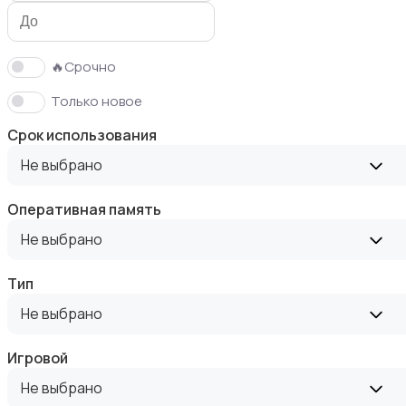
🔥Срочно
Только новое
Накопители данных и картридеры
Срок использования
Не выбрано
Оперативная память
Не выбрано
Мультимедиа
Тип
Не выбрано
Игровой
Сетевое оборудование
Не выбрано