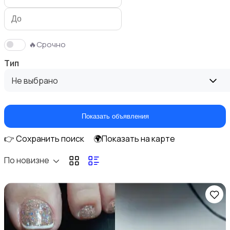
🔥Срочно
Тип
Фены и укладка
Не выбрано
Показать объявления
👉 Сохранить поиск
🌍Показать на карте
Уход за кожей
По новизне
Уход за волосами