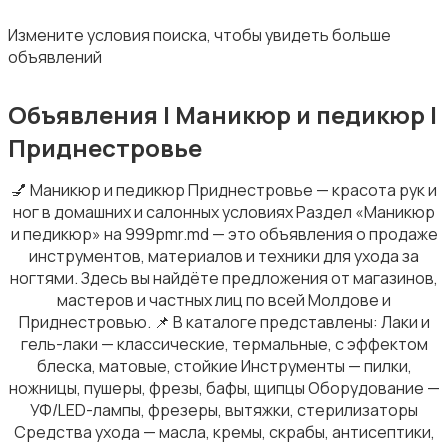
Измените условия поиска, чтобы увидеть больше
объявлений
Объявления | Маникюр и педикюр |
Маникюр и педикюр
1
Приднестровье
💅 Маникюр и педикюр Приднестровье — красота рук и
ног в домашних и салонных условиях Раздел «Маникюр
и педикюр» на 999pmr.md — это объявления о продаже
инструментов, материалов и техники для ухода за
Макияж
ногтями. Здесь вы найдёте предложения от магазинов,
мастеров и частных лиц по всей Молдове и
Приднестровью. 📌 В каталоге представлены: Лаки и
гель-лаки — классические, термальные, с эффектом
блеска, матовые, стойкие Инструменты — пилки,
ножницы, пушеры, фрезы, бафы, щипцы Оборудование —
УФ/LED-лампы, фрезеры, вытяжки, стерилизаторы
Средства ухода — масла, кремы, скрабы, антисептики,