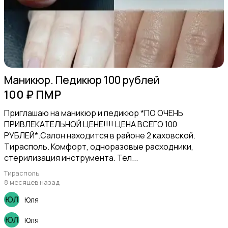
Стрижка и удаление волос
Маникюр. Педикюр 100 рублей
100 ₽ ПМР
Приглашаю на маникюр и педикюр *ПО ОЧЕНЬ
ПРИВЛЕКАТЕЛЬНОЙ ЦЕНЕ!!!! ЦЕНА ВСЕГО 100
РУБЛЕЙ*.Салон находится в районе 2 каховской.
Парфюмерия
Тирасполь. Комфорт, одноразовые расходники,
стерилизация инструмента. Тел...
Тирасполь
8 месяцев назад
Юля
Товары для здоровья
6
Юля