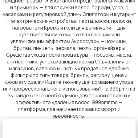
Приднестровью. 📌 В каталоге представлены: Машинки
и триммеры — для стрижки волос, бороды, усов, с
насадками и регулировкой длины Эпиляторы и шугаринг
— электрические устройства, пасты, воски, полоски,
нагреватели Кремы и гели для депиляции — для
чувствительной кожи, с охлаждающим или
Маникюр и педикюр
1
увлажняющим эффектом Аксессуары — ножницы,
бритвы, пинцеты, зеркала, чехлы, органайзеры
Средства ухода после процедуры — лосьоны, масла,
антисептики, успокаивающие кремы Объявления от
магазинов, салонов и частных продавцов Удобные
фильтры по типу товара, бренду, региону, цене и
Макияж
формату сделки Ищете технику для домашнего ухода
или профессионального использования? На 999pmr.md
вы найдёте всё необходимое для точной стрижки и
эффективного удаления волос. 999pmr.md —
платформа, где начинается ваш комфорт и
уверенность.