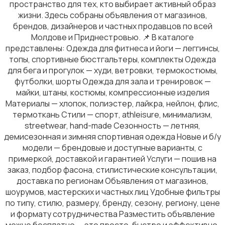
пространство для тех, кто выбирает активный образ
жизни. Здесь собраны объявления от магазинов,
брендов, дизайнеров и частных продавцов по всей
Молдове и Приднестровью. 📌 В каталоге
представлены: Одежда для фитнеса и йоги — леггинсы,
топы, спортивные бюстгальтеры, комплекты Одежда
Комбинезоны
для бега и прогулок — худи, ветровки, термокостюмы,
футболки, шорты Одежда для зала и тренировок —
майки, штаны, костюмы, компрессионные изделия
Материалы — хлопок, полиэстер, лайкра, нейлон, флис,
термоткань Стили — спорт, athleisure, минимализм,
streetwear, hand-made Сезонность — летняя,
демисезонная и зимняя спортивная одежда Новые и б/у
Домашняя одежда
1
модели — брендовые и доступные варианты, с
примеркой, доставкой и гарантией Услуги — пошив на
заказ, подбор фасона, стилистические консультации,
доставка по регионам Объявления от магазинов,
шоурумов, мастерских и частных лиц Удобные фильтры
по типу, стилю, размеру, бренду, сезону, региону, цене
Головные уборы
и формату сотрудничества Разместить объявление