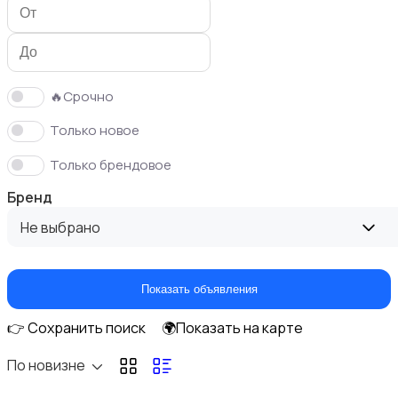
Футболки и топы
🔥Срочно
Только новое
Спортивная одежда
Только брендовое
Бренд
Не выбрано
Свитеры и толстовки
Показать объявления
👉 Сохранить поиск
🌍Показать на карте
По новизне