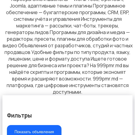
Joomla, адаптивные темы и плагины Программное
обеспечение — бухгалтерские программы, CRM, ERP,
системы учёта и управления Инструменты для
маркетинга — рассылки, чат-боты, трекеры,
Для Бизнеса
1
генераторы лидов Программы для дизайна и медиа —
редакторы, пресеты, плагины для обработки фото и
видео Объявления от разработчиков, студий и частных
продавцов Удобные фильтры по типу продукта, языку,
лицензии, цене и формату доступа Ищете готовое
решение для бизнеса или проекта? На 999pmr.md вы
Спорт и отдых
2
найдёте скрипты и программы, которые экономят
время и расширяют возможности. 999pmr.md —
платформа, где цифровые инструменты становятся
доступными.
Фильтры
Красота и здоровье
11
Показать объявления