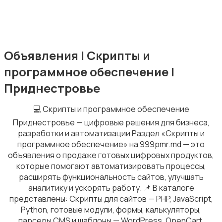
Для дома и дачи
Объявления | Скрипты и
9
программное обеспечение |
Приднестровье
💻 Скрипты и программное обеспечение
Приднестровье — цифровые решения для бизнеса,
Хобби и развлечения
3
разработки и автоматизации Раздел «Скрипты и
программное обеспечение» на 999pmr.md — это
объявления о продаже готовых цифровых продуктов,
которые помогают автоматизировать процессы,
расширять функциональность сайтов, улучшать
аналитику и ускорять работу. 📌 В каталоге
Животные
4
представлены: Скрипты для сайтов — PHP, JavaScript,
Python, готовые модули, формы, калькуляторы,
парсеры CMS и шаблоны — WordPress, OpenCart,