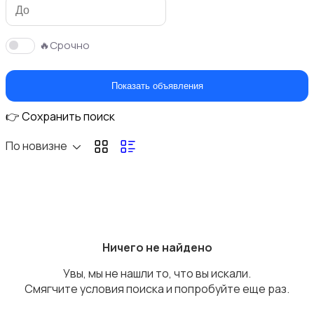
🔥Срочно
Электроника
11
Показать объявления
👉 Сохранить поиск
По новизне
Мода и стиль
6
Ничего не найдено
Увы, мы не нашли то, что вы искали.
Детские товары
30
Смягчите условия поиска и попробуйте еще раз.