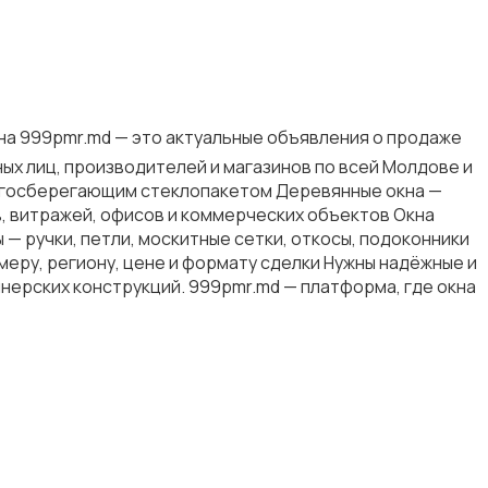
на 999pmr.md — это актуальные объявления о продаже
ых лиц, производителей и магазинов по всей Молдове и
нергосберегающим стеклопакетом Деревянные окна —
, витражей, офисов и коммерческих объектов Окна
 ручки, петли, москитные сетки, откосы, подоконники
меру, региону, цене и формату сделки Нужны надёжные и
нерских конструкций. 999pmr.md — платформа, где окна