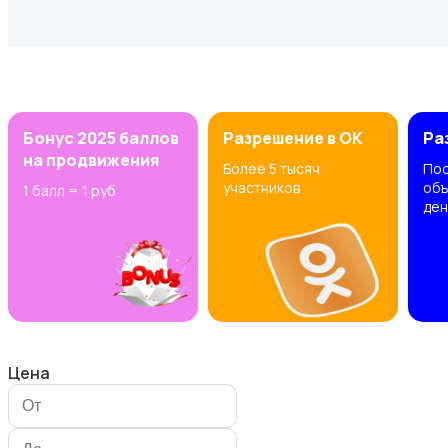
Электроинструменты
Бонус 2025 баллов
Разрешение в OK
Ра
на продвижения
Более 5 тысяч
Пос
участников
объ
1 балл = 1 руб
ден
Электрика
Цена
Стройматериалы