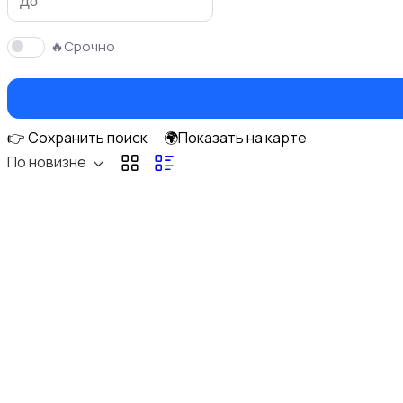
🔥Срочно
Сантехника и водоснабжение
👉 Сохранить поиск
🌍Показать на карте
По новизне
Ручные инструменты
Потолки