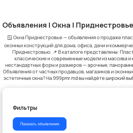
Объявления | Окна | Приднестровь
Отопление и вентиляция
🪟 Окна Приднестровье — объявления о продаже плас
оконных конструкций для дома, офиса, дачи и коммерч
Приднестровью. 📌 В каталоге представлены: Плас
классические и современные модели из массива и
нестандартных форм и размеров — арочные, панорамны
Окна
Объявления от частных продавцов, магазинов и оконных
эстетичные окна? На 999pmr.md вы найдёте широкий вы
Фильтры
Измерительные инструменты
Показать объявления