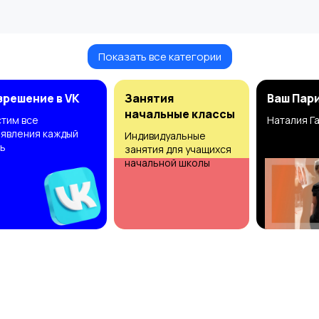
Показать все категории
зрешение в VK
Занятия
Ваш Пар
начальные классы
тим все
Наталия Г
явления каждый
Индивидуальные
ь
занятия для учащихся
начальной школы