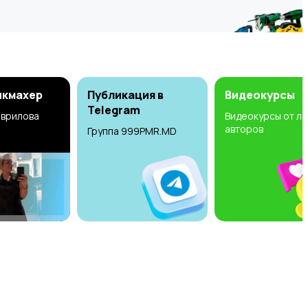
икмахер
Публикация в
Видеокурсы
Telegram
аврилова
Видеокурсы от л
авторов
Группа 999PMR.MD