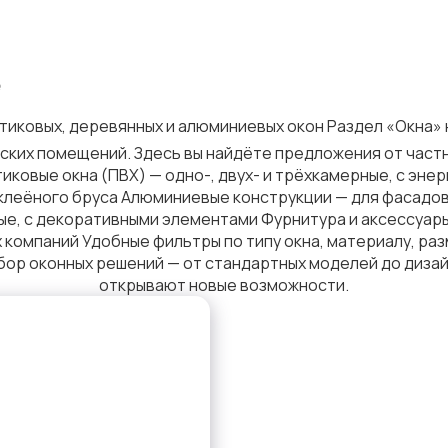
е
тиковых, деревянных и алюминиевых окон Раздел «Окна» 
еских помещений. Здесь вы найдёте предложения от частн
тиковые окна (ПВХ) — одно-, двух- и трёхкамерные, с э
 клеёного бруса Алюминиевые конструкции — для фасадов
е, с декоративными элементами Фурнитура и аксессуары —
 компаний Удобные фильтры по типу окна, материалу, раз
бор оконных решений — от стандартных моделей до дизай
открывают новые возможности.