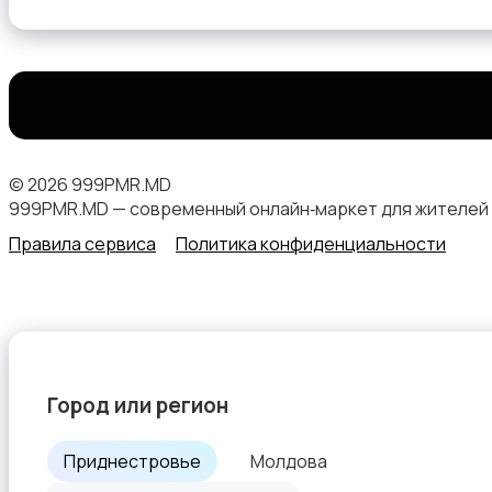
Двери
© 2026 999PMR.MD
999PMR.MD — современный онлайн‑маркет для жителей
Правила сервиса
Политика конфиденциальности
Другое
Город или регион
Приднестровье
Молдова