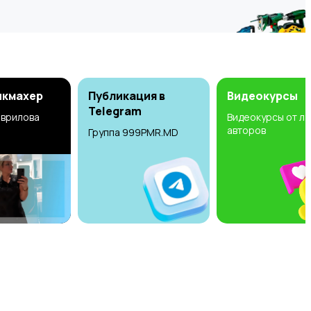
икмахер
Публикация в
Видеокурсы
Telegram
аврилова
Видеокурсы от л
авторов
Группа 999PMR.MD