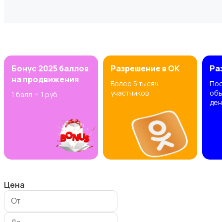
Электроинструменты
Бонус 2025 баллов
Разрешение в OK
Ра
на продвижения
Более 5 тысяч
Пос
участников
объ
1 балл = 1 руб
ден
Электрика
Цена
Стройматериалы