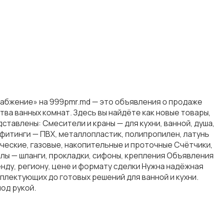
набжение» на 999pmr.md — это объявления о продаже
ва ванных комнат. Здесь вы найдёте как новые товары,
ставлены: Смесители и краны — для кухни, ванной, душа,
 фитинги — ПВХ, металлопластик, полипропилен, латунь
ческие, газовые, накопительные и проточные Счётчики,
лы — шланги, прокладки, сифоны, крепления Объявления
нду, региону, цене и формату сделки Нужна надёжная
лектующих до готовых решений для ванной и кухни.
од рукой.