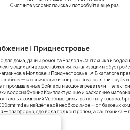
Смягчите условия поиска и попробуйте еще раз.
абжение | Приднестровье
ё для дома, дачи и ремонта Раздел «Сантехника и водос
лектующих для водоснабжения, канализации и обустройст
 магазинов в Молдове и Приднестровье. 📌 В каталоге пред
ые кабины — классические и современные модели Трубы и
ые и промышленные Бойлеры и водонагреватели — электри
овки водоснабжения Комплектующие и расходные материа
монтажных компаний Удобные фильтры по типу товара, бре
999pmr.md вы найдёте всё необходимое — от базовых комп
d — платформа, где вода под контролем, а сантехника — п