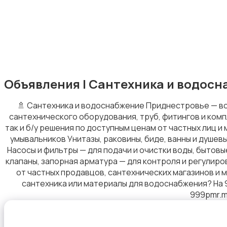
Отопление и вентиляция
Объявления | Сантехника и водосн
🚿 Сантехника и водоснабжение Приднестровье — вс
сантехнического оборудования, труб, фитингов и комп
Окна
так и б/у решения по доступным ценам от частных лиц и
умывальников Унитазы, раковины, биде, ванны и душев
Насосы и фильтры — для подачи и очистки воды, бытов
клапаны, запорная арматура — для контроля и регулир
от частных продавцов, сантехнических магазинов и 
сантехника или материалы для водоснабжения? На 
Измерительные инструменты
999pmr.m