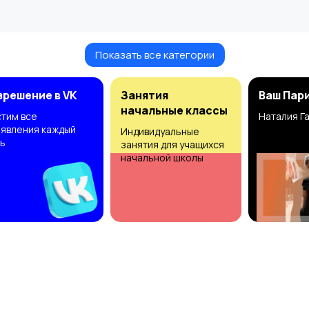
Показать все категории
зрешение в VK
Занятия
Ваш Пар
начальные классы
тим все
Наталия Г
явления каждый
Индивидуальные
ь
занятия для учащихся
начальной школы