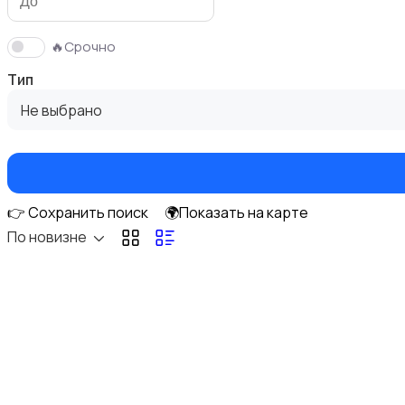
🔥Срочно
Тип
Сантехника и водоснабжение
Не выбрано
👉 Сохранить поиск
🌍Показать на карте
Ручные инструменты
По новизне
Потолки