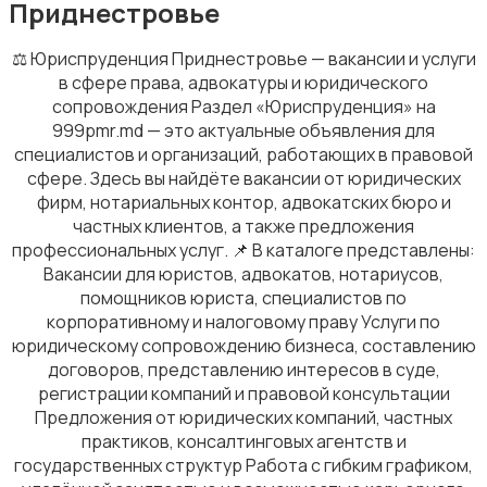
Приднестровье
⚖️ Юриспруденция Приднестровье — вакансии и услуги
в сфере права, адвокатуры и юридического
Строительство и ремонт
сопровождения Раздел «Юриспруденция» на
999pmr.md — это актуальные объявления для
специалистов и организаций, работающих в правовой
сфере. Здесь вы найдёте вакансии от юридических
фирм, нотариальных контор, адвокатских бюро и
частных клиентов, а также предложения
Страхование
профессиональных услуг. 📌 В каталоге представлены:
Вакансии для юристов, адвокатов, нотариусов,
помощников юриста, специалистов по
корпоративному и налоговому праву Услуги по
юридическому сопровождению бизнеса, составлению
договоров, представлению интересов в суде,
регистрации компаний и правовой консультации
Спорт и красота
Предложения от юридических компаний, частных
практиков, консалтинговых агентств и
государственных структур Работа с гибким графиком,