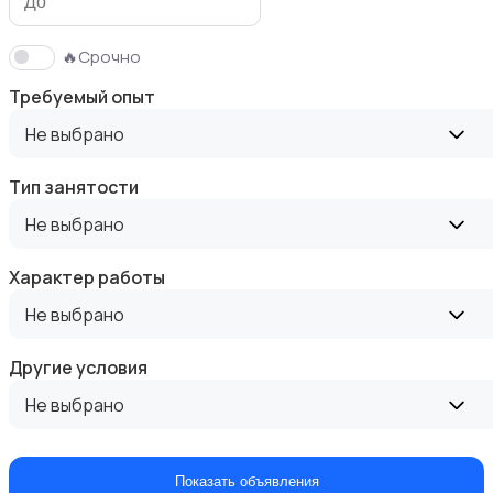
🔥Срочно
Требуемый опыт
Автобизнес
Не выбрано
Тип занятости
Не выбрано
Добыча сырья, энергетика
Характер работы
Не выбрано
Другие условия
Не выбрано
Перевозки, склад, закупки
Показать объявления