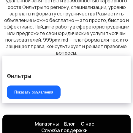
удалённой занятостью и возможностью карьерного
роста Фильтры по региону, специализации, уровню
зарплаты и формату сотрудничества Разместить
Сельское хозяйство
объявление можно бесплатно — это просто, быстро и
эффективно. Найдите работу в сфере юриспруденции
или предложите свои юридические услуги тысячам
пользователей. 999pmr.md — платформа для тех, кто
защищает права, консультирует и решает правовые
вопросы.
Рестораны и общепит
Фильтры
Показать объявления
Производство
Магазины
Блог
О нас
Служба поддержки