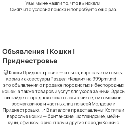
Увы, мы не нашли то, что вы искали.
Смягчите условия поиска и попробуйте еще раз.
Кошки
Объявления | Кошки |
Приднестровье
Собаки
3
🐱 Кошки Приднестровье — котята, взрослые питомцы,
корма и аксессуары Раздел «Кошки» на 999pmr.md —
это объявления о продаже породистых и беспородных
кошек, а также товаров и услуг для ухода за ними. Здесь
вы найдёте предложения от заводчиков, питомников,
зоомагазинов и частных лиц по всей Молдове и
Приднестровью. 📌 В каталоге представлены: Котята и
взрослые кошки — британские, шотландские, мейн-
куны, сфинксы, ориенталы и другие породы Кошки с