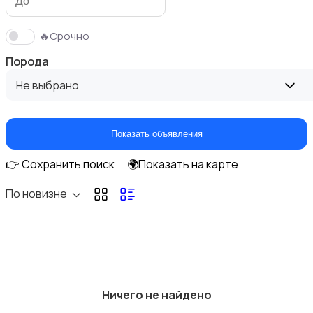
🔥Срочно
Порода
С/х животные
1
Не выбрано
Показать объявления
👉 Сохранить поиск
🌍Показать на карте
Грызуны
По новизне
Птицы
Ничего не найдено