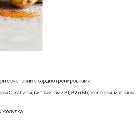
при сочетании с кардиотренировками.
ом C, калием, витаминами B1, B2 и B6, железом, магнием
 желудка.