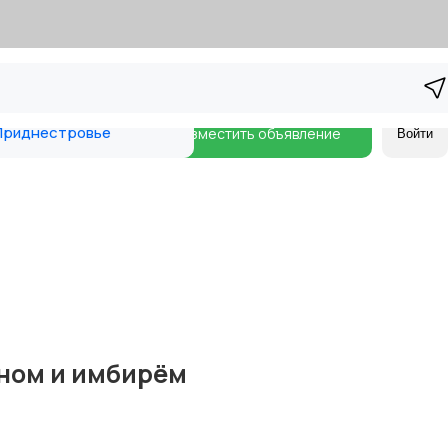
риднестровье
Разместить объявление
Войти
оном и имбирём