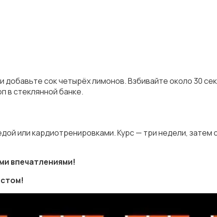
и добавьте сок четырёх лимонов. Взбивайте около 30 сек
п в стеклянной банке.
 едой или кардиотренировками. Курс — три недели, затем
ими впечатлениями!
остом!