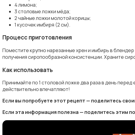
4 лимона;
3 столовые ложки мёда;
2 чайные ложки молотой корицы;
1 кусочек имбиря (2 см).
Процесс приготовления
Поместите крупно нарезанные хрен и имбирь в блендер 
получения сиропообразной консистенции. Храните сиро
Как использовать
Принимайте по 1 столовой ложке два раза в день перед
действительно впечатляют!
Если вы попробуете этот рецепт — поделитесь сво
Если эта информация полезна — поделитесь этим п