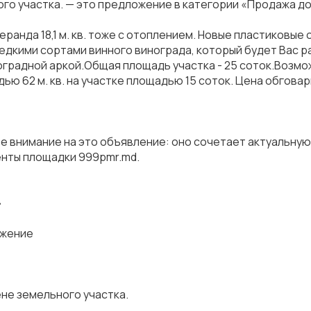
ьного участка. — это предложение в категории «Продажа до
веранда 18,1 м. кв. тоже с отоплением. Новые пластиковые
 редкими сортами винного винограда, который будет Вас 
градной аркой.Общая площадь участка - 25 соток.Возмо
дью 62 м. кв. на участке площадью 15 соток. Цена обгова
е внимание на это объявление: оно сочетает актуальну
енты площадки 999pmr.md.
»
ожение
цене земельного участка.