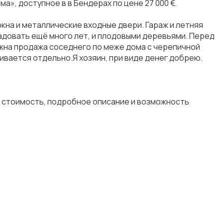
ма», доступное в в Бендерах по цене 27 000 €.
 окна и металлические входные двери. Гараж и летняя
радовать ещё много лет, и плодовыми деревьями. Перед
жна продажа соседнего по меже дома с черепичной
ривается отдельно.Я хозяин, при виде денег добрею.
ю стоимость, подробное описание и возможность