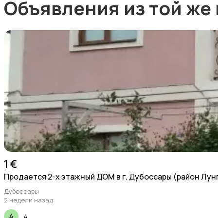
Объявления из той же
1 €
Продается 2-х этажный ДОМ в г. Дубоссары (район Лун
Дубоссары
2 недели назад
A