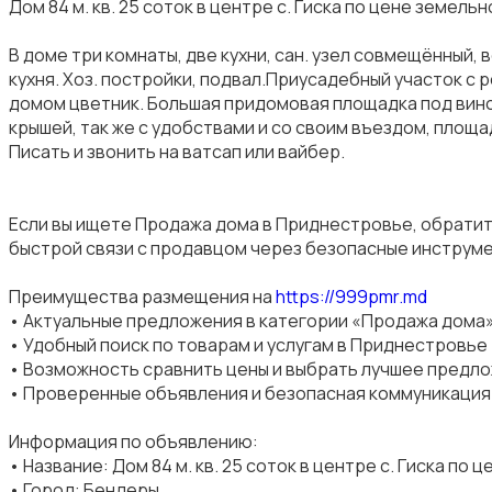
Дом 84 м. кв. 25 соток в центре с. Гиска по цене земел
В доме три комнаты, две кухни, сан. узел совмещённый, 
кухня. Хоз. постройки, подвал.Приусадебный участок с
домом цветник. Большая придомовая площадка под вино
крышей, так же с удобствами и со своим въездом, площа
Писать и звонить на ватсап или вайбер.
Если вы ищете Продажа дома в Приднестровье, обратит
быстрой связи с продавцом через безопасные инструм
Преимущества размещения на
https://999pmr.md
• Актуальные предложения в категории «Продажа дома
• Удобный поиск по товарам и услугам в Приднестровье
• Возможность сравнить цены и выбрать лучшее предл
• Проверенные объявления и безопасная коммуникация
Информация по объявлению:
• Название: Дом 84 м. кв. 25 соток в центре с. Гиска по 
• Город: Бендеры