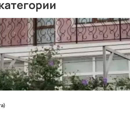
 категории
га)