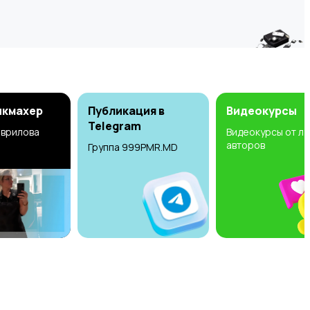
икмахер
Публикация в
Видеокурсы
Telegram
аврилова
Видеокурсы от л
авторов
Группа 999PMR.MD