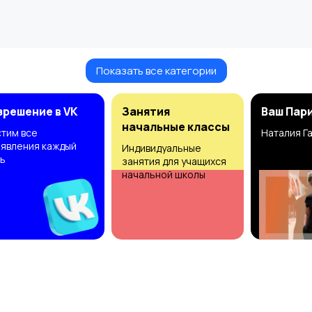
Показать все категории
зрешение в VK
Занятия
Ваш Пар
начальные классы
тим все
Наталия Г
явления каждый
Индивидуальные
ь
занятия для учащихся
начальной школы