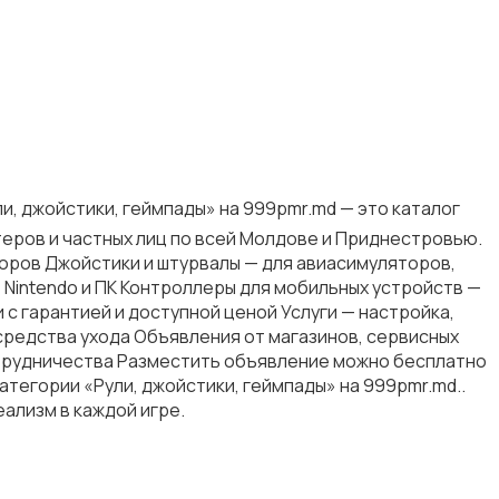
и, джойстики, геймпады» на 999pmr.md — это каталог
теров и частных лиц по всей Молдове и Приднестровью.
яторов Джойстики и штурвалы — для авиасимуляторов,
, Nintendo и ПК Контроллеры для мобильных устройств —
с гарантией и доступной ценой Услуги — настройка,
 средства ухода Объявления от магазинов, сервисных
сотрудничества Разместить объявление можно бесплатно
атегории «Рули, джойстики, геймпады» на 999pmr.md..
еализм в каждой игре.