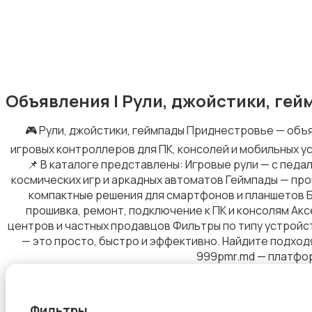
Оргтехника и расходники
Объявления | Рули, джойстики, гей
🎮 Рули, джойстики, геймпады Приднестровье — объя
игровых контроллеров для ПК, консолей и мобильных у
📌 В каталоге представлены: Игровые рули — с педа
космических игр и аркадных автоматов Геймпады — пров
Клавиатуры и мыши
компактные решения для смартфонов и планшетов Б/
прошивка, ремонт, подключение к ПК и консолям Акс
центров и частных продавцов Фильтры по типу устройс
— это просто, быстро и эффективно. Найдите подходя
999pmr.md — платформ
Мониторы
Фильтры