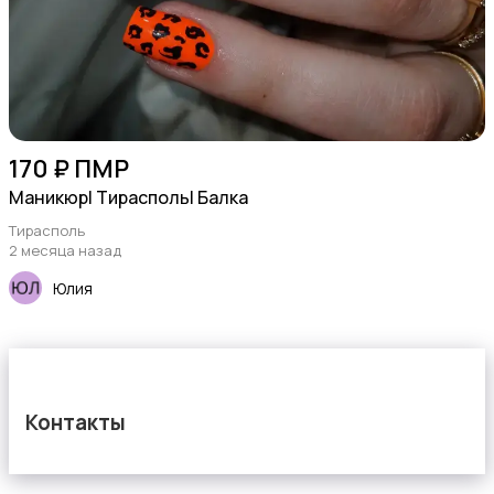
170 ₽ ПМР
Маникюр| Тирасполь| Балка
Тирасполь
2 месяца назад
Юлия
Контакты