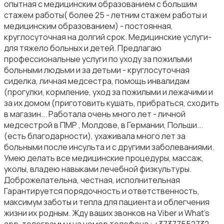
опытная с медицинским образованием с большим
стажем работы( более 25 - летним стажем работы и
медицинским образованием) - постоянная,
круглосуточная на долгий срок. Медицинские услуги-
для тяжело больных и детей. Предлагаю
профессиональные услуги по уходу за пожилыми
больными людьми и за детьми - круглосуточная
сиделка, личная медсестра, помощь инвалидам
(прогулки, кормление, уход за пожилыми и лежачими и
за их домом (приготовить кушать, прибраться, сходить
в магазин... Работала очень много лет - личной
медсестрой в ПМР , Молдове, в Германии, Польши...
(есть благодарности), ухаживала много лет за
больными после инсульта и с другими заболеваниями.
Умею делать все медицинские процедуры, массаж,
уколы, владею навыками лечебной физкультуры.
Доброжелательна, честная, исполнительная
Гарантируется порядочность и ответственность,
максимум заботы и тепла для пациента и облегчения
жизни их родным. Жду ваших звонков на Viber и What's