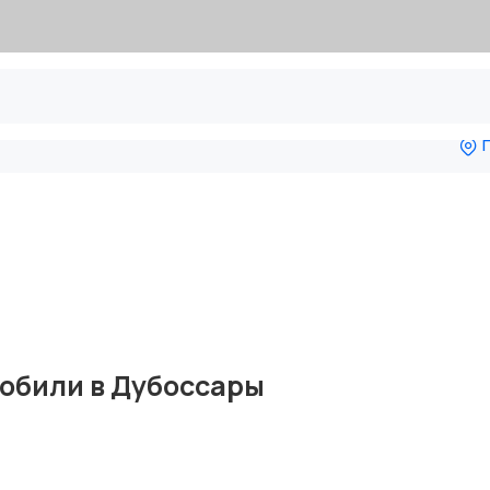
П
омобили в Дубоссары