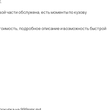
.
вой части обслужена, есть моменты по кузову
стоимость, подробное описание и возможность быстрой
покупка на 999pmr.md