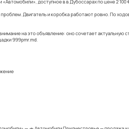
ии «Автомобили», доступное в в Дубоссарах по цене 2 100 €
 проблем. Двигатель и коробка работают ровно. По ходо
внимание на это объявление: оно сочетает актуальную 
щадки 999pmr.md.
ожение
томобили» — 🚗 Автомобили Приднестровье — продажа и 