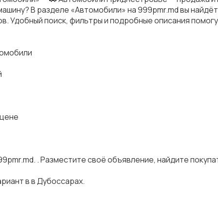
ашину? В разделе «Автомобили» на 999pmr.md вы найдёт
ов. Удобный поиск, фильтры и подробные описания помог
ромобили
й
 цене
99pmr.md. . Разместите своё объявление, найдите покуп
риант в в Дубоссарах.