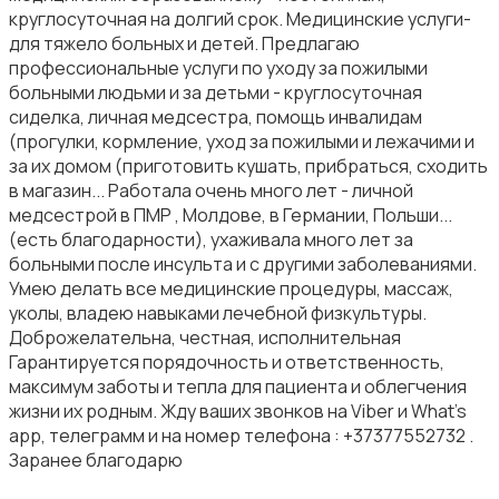
круглосуточная на долгий срок. Медицинские услуги-
для тяжело больных и детей. Предлагаю
профессиональные услуги по уходу за пожилыми
больными людьми и за детьми - круглосуточная
сиделка, личная медсестра, помощь инвалидам
(прогулки, кормление, уход за пожилыми и лежачими и
за их домом (приготовить кушать, прибраться, сходить
в магазин... Работала очень много лет - личной
медсестрой в ПМР , Молдове, в Германии, Польши...
(есть благодарности), ухаживала много лет за
больными после инсульта и с другими заболеваниями.
Умею делать все медицинские процедуры, массаж,
уколы, владею навыками лечебной физкультуры.
Доброжелательна, честная, исполнительная
Гарантируется порядочность и ответственность,
максимум заботы и тепла для пациента и облегчения
жизни их родным. Жду ваших звонков на Viber и What's
app, телеграмм и на номер телефона : +37377552732 .
Заранее благодарю