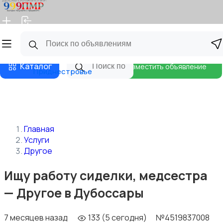
Главная
Магазины
Бизнес тарифы
Блог
Каталог
Разместить объявление
Приднестровье
Главная
Услуги
Другое
Ищу работу сиделки, медсестра
— Другое в Дубоссары
7 месяцев назад
133 (5 сегодня)
№4519837008