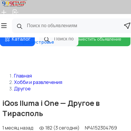
Главная
Магазины
Бизнес тарифы
Блог
Каталог
Разместить объявление
Приднестровье
Главная
Хобби и развлечения
Другое
iQos Iluma i One — Другое в
Тирасполь
1 месяц назад
182 (3 сегодня)
№4152304769