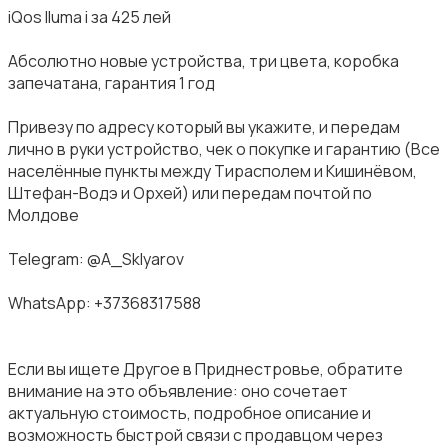
iQos Iluma i за 425 лей
Абсолютно новые устройства, три цвета, коробка
запечатана, гарантия 1 год
Привезу по адресу который вы укажите, и передам
лично в руки устройство, чек о покупке и гарантию (Все
населённые пункты между Тирасполем и Кишинёвом,
Штефан-Водэ и Орхей) или передам почтой по
Молдове
Telegram: @A_Sklyarov
WhatsApp: +37368317588
Если вы ищете Другое в Приднестровье, обратите
внимание на это объявление: оно сочетает
актуальную стоимость, подробное описание и
возможность быстрой связи с продавцом через