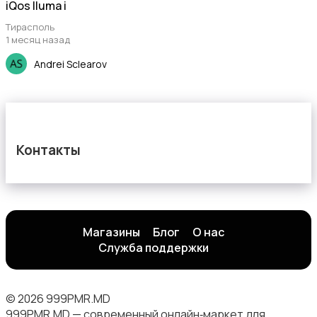
iQos Iluma i
Тирасполь
1 месяц назад
Andrei Sclearov
Контакты
Магазины
Блог
О нас
Служба поддержки
© 2026 999PMR.MD
999PMR.MD — современный онлайн‑маркет для