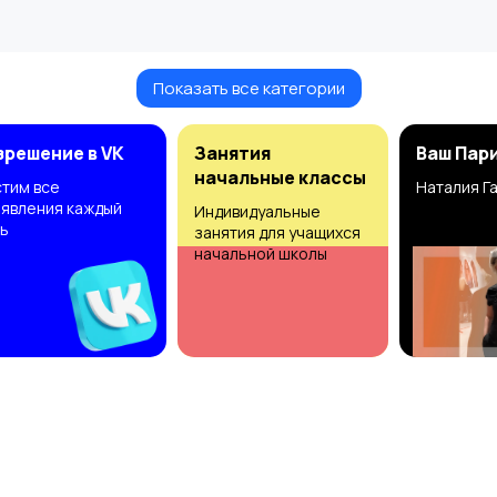
Показать все категории
зрешение в VK
Занятия
Ваш Пар
начальные классы
тим все
Наталия Г
явления каждый
Индивидуальные
ь
занятия для учащихся
начальной школы