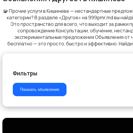
🧩 Прочие услуги в Кишиневе — нестандартные предлож
категории? В разделе «Другое» на 999pmr.md вы найд
Уход за животными
Это пространство для всего, что выходит за рамки 
сопровождение Консультации, обучение, нестанд
экспериментальные предложения Объявления от час
бесплатно — это просто, быстро и эффективно. Найди
Продукты питания
Фильтры
Показать объявления
Изготовление на заказ
3