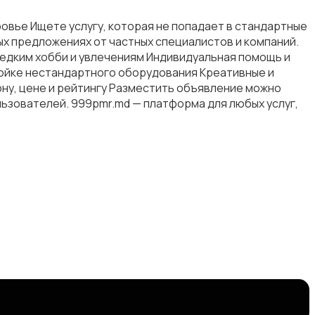
овье Ищете услугу, которая не попадает в стандартные
ых предложениях от частных специалистов и компаний.
 редким хобби и увлечениям Индивидуальная помощь и
ройке нестандартного оборудования Креативные и
ону, цене и рейтингу Разместить объявление можно
льзователей. 999pmr.md — платформа для любых услуг,