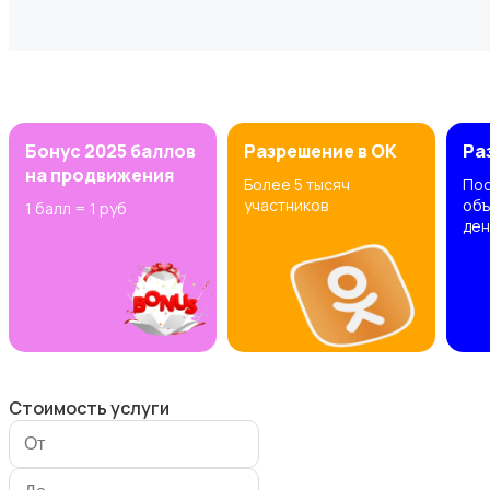
Организация праздников
Бонус 2025 баллов
Разрешение в OK
Ра
на продвижения
Более 5 тысяч
Пос
участников
объ
1 балл = 1 руб
ден
Ремонт техники
Стоимость услуги
Автоуслуги