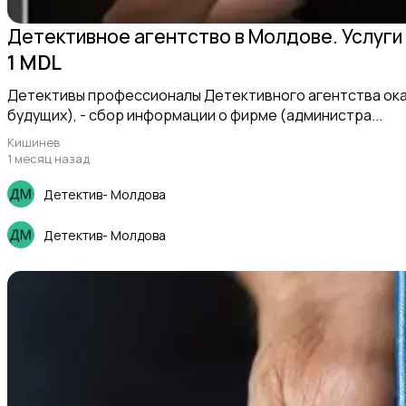
Детективное агентство в Молдове. Услуги 
1 MDL
Ремонт и строительство
1
Детективы профессионалы Детективного агентства оказ
будущих), - сбор информации о фирме (администра...
Кишинев
1 месяц назад
Детектив- Молдова
Перевозки
Детектив- Молдова
Красота и здоровье