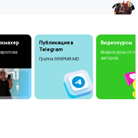
икмахер
Публикация в
Видеокурсы
Telegram
аврилова
Видеокурсы от л
авторов
Группа 999PMR.MD