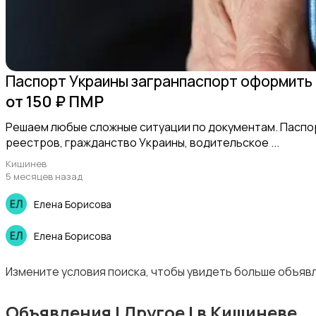
Фото- и видеосъемка
Паспорт Украины загранпаспорт оформить
от 150 ₽ ПМР
Решаем любые сложные ситуации по документам. Паспорт
реестров, гражданство Украины, водительское ...
Обучение
Кишинев
5 месяцев назад
Елена Борисова
Елена Борисова
Другое
2
Измените условия поиска, чтобы увидеть больше объяв
Объявления | Другое | в Кишиневе