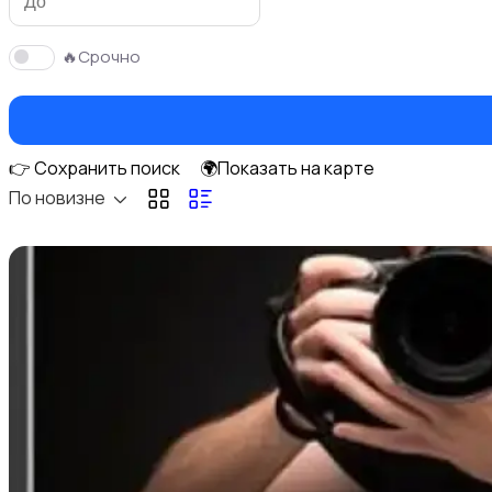
🔥Срочно
Уборка
👉 Сохранить поиск
🌍Показать на карте
По новизне
Деловые услуги
1
Компьютерные услуги