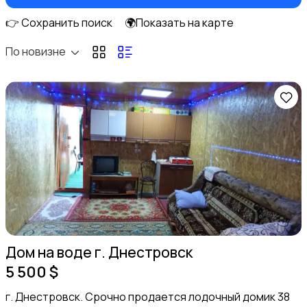
👉 Сохранить поиск
🌍Показать на карте
По новизне
Аренда квартиры длительно
Коммерческая недвижимость
1
Дом на воде г. Днестровск
Продажа дома
5 500 $
г. Днестровск. Срочно продается лодочный домик 38