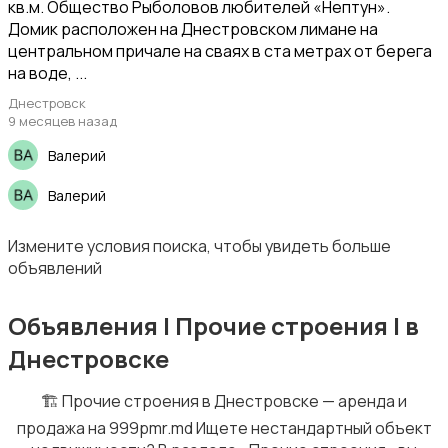
кв.м. Общество Рыболовов любителей «Нептун».
Домик расположен на Днестровском лимане на
центральном причале на сваях в ста метрах от берега
на воде, ...
Продажа участка
Днестровск
9 месяцев назад
Валерий
Валерий
Продажа комнаты
Измените условия поиска, чтобы увидеть больше
объявлений
Объявления | Прочие строения | в
Днестровске
🏗 Прочие строения в Днестровске — аренда и
продажа на 999pmr.md Ищете нестандартный объект