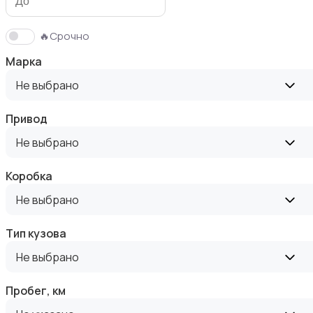
🔥Срочно
Марка
Запчасти и аксессуары
Не выбрано
Привод
Не выбрано
Водный транспорт
Коробка
Не выбрано
Тип кузова
Не выбрано
Пробег, км