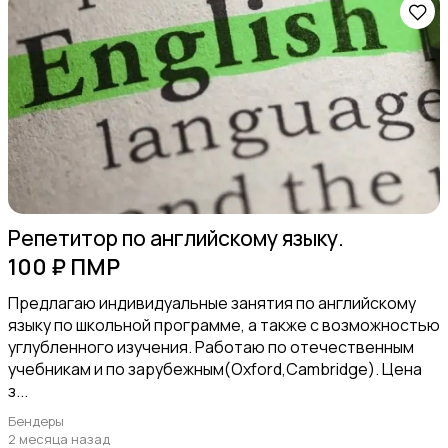
Фото- и видеосъемка
Обучение
2
Репетитор по английскому языку.
100 ₽ ПМР
Предлагаю индивидуальные занятия по английскому
языку по школьной программе, а также с возможностью
углубленного изучения. Работаю по отечественным
Другое
учебникам и по зарубежным(Oxford,Cambridge). Цена
з...
Бендеры
2 месяца назад