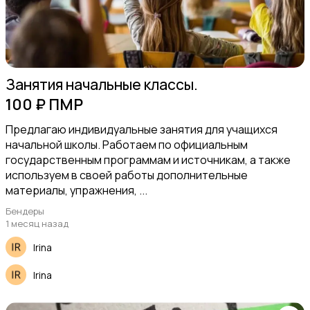
Ремонт и строительство
Занятия начальные классы.
100 ₽ ПМР
Предлагаю индивидуальные занятия для учащихся
начальной школы. Работаем по официальным
государственным программам и источникам, а также
Перевозки
используем в своей работы дополнительные
материалы, упражнения, ...
Бендеры
1 месяц назад
Irina
Красота и здоровье
12
Irina