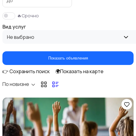
🔥Срочно
Вид услуг
Уборка
Не выбрано
Показать объявления
👉 Сохранить поиск
🌍Показать на карте
Деловые услуги
По новизне
Компьютерные услуги