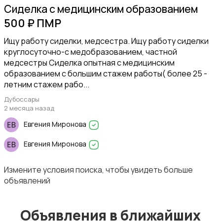
Сиделка с медицинским образованием
500 ₽ ПМР
Шкафы и комоды
Ищу работу сиделки, медсестра. Ищу работу сиделки
круглосуточно-с медобразованием, частной
медсестры Сиделка опытная с медицинским
образованием с большим стажем работы( более 25 -
летним стажем рабо...
Дубоссары
Текстиль и ковры
2 месяца назад
Евгения Миронова
Евгения Миронова
Измените условия поиска, чтобы увидеть больше
Столы и стулья
объявлений
Объявления в ближайших