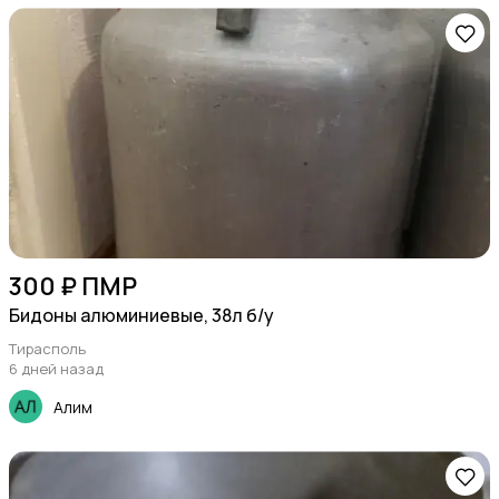
300 ₽ ПМР
Бидоны алюминиевые, 38л б/у
Тирасполь
6 дней назад
Алим