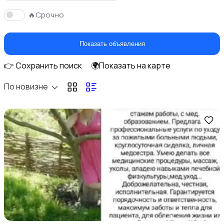
🔥Срочно
Оформление интерьера
Показать объявления
👉 Сохранить поиск
🌍Показать на карте
По новизне
Бытовая химия
Другое
1