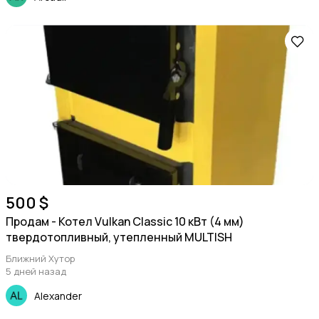
Посуда
Подставки и тумбы
500 $
Продам - Котел Vulkan Classic 10 кВт (4 мм)
твердотопливный, утепленный MULTISH
Охрана и сигнализации
Ближний Хутор
5 дней назад
Alexander