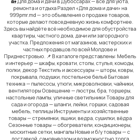
🏡 Для дома и дачи в Дубоссарах — всё для уюта,
ремонта и отдыха Раздел «Для дома и дачи» на
999pmr.md — это объявления о продаже товаров,
которые делают повседневную жизнь комфортнее.
Здесь вы найдёте всё необходимое для обустройства
квартиры, частного дома, дачи или загородного
участка. Предложения от магазинов, мастерских и
частных продавцов по всей Молдове и
Приднестровью. 📌 В каталоге представлены: Мебель
и интерьер — шкафы, кровати, столы, стулья, комоды,
полки, декор Текстиль и аксессуары — шторы, ковры,
покрывала, подушки, постельное бельё Бытовая
техника — пылесосы, утюги, микроволновки, чайники,
вентиляторы Освещение — люстры, бра, торшеры,
настольные лампы, уличные светильники Товары для
сада и огорода — шланги, лейки, горшки, садовая
мебель, теплицы Инструменты и хозяйственные
товары — стремянки, ящики, ведра, сушилки, вёдра
Сезонные товары — обогреватели, кондиционеры,
москитные сетки, мангалы Новые и б/у товары — с
доставкой, самовывозом и возможностью торга