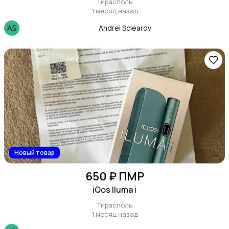
Тирасполь
1 месяц назад
Andrei Sclearov
Видеофильмы
Новый товар
650 ₽ ПМР
iQos Iluma i
Тирасполь
1 месяц назад