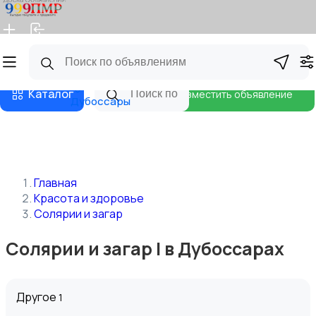
Главная
Магазины
Бизнес тарифы
Блог
Каталог
Разместить объявление
Дубоссары
Главная
Красота и здоровье
Солярии и загар
Солярии и загар | в Дубоссарах
Другое
1