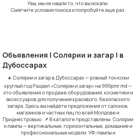
Увы, мы не нашли то, что вы искали.
Смягчите условия поиска и попробуйте еще раз.
Стрижка и удаление волос
Объявления | Солярии и загар | в
Дубоссарах
Парфюмерия
☀️ Солярии и загар в Дубоссарах — ровный тон кожи
круглый год Раздел «Солярии и загар» на 999pmr.md —
это объявления о продаже оборудования, косметики и
аксессуаров для получения красивого, безопасного
загара. Здесь вы найдёте предложения от салонов,
магазинов и частных лиц по всей Молдове и
Товары для здоровья
1
Приднестровью. 📌 В каталоге представлены: Солярии
и лампы — вертикальные, горизонтальные, домашние и
профессиональные модели, УФ-лампы и