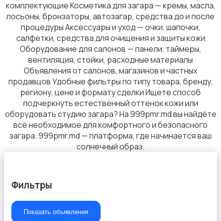
комплектующие Косметика для загара — кремы, масла,
лосьоны, бронзаторы, автозагар, средства до и после
процедуры Аксессуары и уход — очки, шапочки,
салфетки, средства для очищения и защиты кожи
Маникюр и педикюр
Оборудование для салонов — панели, таймеры,
вентиляция, стойки, расходные материалы
Объявления от салонов, магазинов и частных
продавцов Удобные фильтры по типу товара, бренду,
региону, цене и формату сделки Ищете способ
подчеркнуть естественный оттенок кожи или
Макияж
оборудовать студию загара? На 999pmr.md вы найдёте
всё необходимое для комфортного и безопасного
загара. 999pmr.md — платформа, где начинается ваш
солнечный образ.
Фильтры
Показать объявления