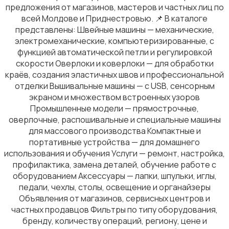
предложения от магазинов, мастеров и частных лиц по
всей Молдове и Приднестровью. 📌 В каталоге
представлены: Швейные машины — механические,
электромеханические, компьютеризированные, с
функцией автоматической петли и регулировкой
скорости Оверлоки и коверлоки — для обработки
Кулеры и фильтры для воды
краёв, создания эластичных швов и профессиональной
отделки Вышивальные машины — с USB, сенсорным
экраном и множеством встроенных узоров
Промышленные модели — прямострочные,
оверлочные, распошивальные и специальные машины
для массового производства Компактные и
портативные устройства — для домашнего
Климатическая техника
использования и обучения Услуги — ремонт, настройка,
профилактика, замена деталей, обучение работе с
оборудованием Аксессуары — лапки, шпульки, иглы,
педали, чехлы, столы, освещение и органайзеры
Объявления от магазинов, сервисных центров и
частных продавцов Фильтры по типу оборудования,
Измельчение и смешивание
бренду, количеству операций, региону, цене и