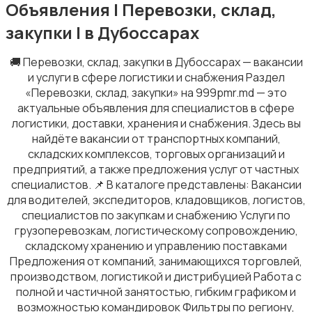
Объявления | Перевозки, склад,
закупки | в Дубоссарах
🚚 Перевозки, склад, закупки в Дубоссарах — вакансии
и услуги в сфере логистики и снабжения Раздел
Строительство и ремонт
«Перевозки, склад, закупки» на 999pmr.md — это
актуальные объявления для специалистов в сфере
логистики, доставки, хранения и снабжения. Здесь вы
найдёте вакансии от транспортных компаний,
складских комплексов, торговых организаций и
предприятий, а также предложения услуг от частных
Страхование
специалистов. 📌 В каталоге представлены: Вакансии
для водителей, экспедиторов, кладовщиков, логистов,
специалистов по закупкам и снабжению Услуги по
грузоперевозкам, логистическому сопровождению,
складскому хранению и управлению поставками
Предложения от компаний, занимающихся торговлей,
производством, логистикой и дистрибуцией Работа с
Спорт и красота
полной и частичной занятостью, гибким графиком и
возможностью командировок Фильтры по региону,