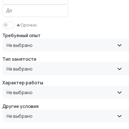
🔥Срочно
Требуемый опыт
Автобизнес
Не выбрано
Тип занятости
Не выбрано
Добыча сырья, энергетика
Характер работы
Не выбрано
Другие условия
Не выбрано
Перевозки, склад, закупки