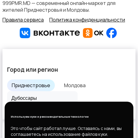
999PMR.MD — современный онлайн‑маркет для
жителей Приднестровья и Молдовы.
Правила сервиса
Политика конфиденциальности
Продажи
Город или регион
Финансы
Приднестровье
Молдова
Все города
Офисный персонал
Используем куки и рекомендательные технологии
Это чтобы сайт работал лучше. Оставаясь с нами, вы
соглашаетесь на использование файлов куки.