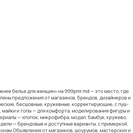
жнее белье для женщин» на 999pmr.md — это место, где
лены предложения от магазинов, брендов, дизайнеров и
ческие, бесшовные, кружевные, корректирующие, с пуш-
 майки и топы — для комфорта, моделирования фигуры и
ериалы — хлопок, микрофибра, модал, бамбук, кружево,
модели — брендовые и доступные варианты, с примеркой,
ионам Объявления от магазинов, шоурумов, мастерских и