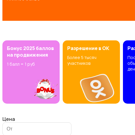
Другое
Бонус 2025 баллов
Разрешение в OK
Ра
на продвижения
Более 5 тысяч
Пос
участников
объ
1 балл = 1 руб
ден
Штаны и шорты
Цена
Футболки и топы