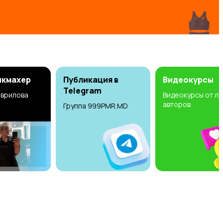
икмахер
Публикация в
Видеокурсы
Telegram
аврилова
Видеокурсы от л
авторов
Группа 999PMR.MD