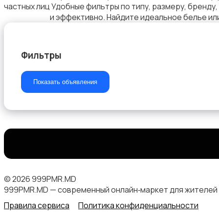
частных лиц Удобные фильтры по типу, размеру, бренду
и эффективно. Найдите идеальное белье или
Комбинезоны
Фильтры
Показать объявления
Домашняя одежда
1
© 2026 999PMR.MD
999PMR.MD — современный онлайн‑маркет для жителей
Головные уборы
Правила сервиса
Политика конфиденциальности