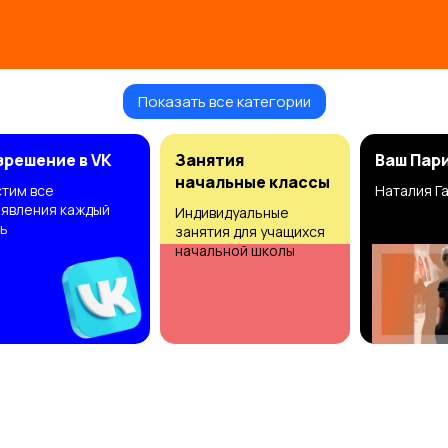
Показать все категории
зрешение в VK
Занятия
Ваш Пар
начальные классы
тим все
Наталия Г
явления каждый
Индивидуальные
ь
занятия для учащихся
начальной школы