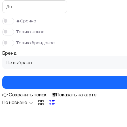
🔥Срочно
Только новое
Спортивная одежда
Только брендовое
Бренд
Не выбрано
Свитеры и толстовки
👉 Сохранить поиск
🌍Показать на карте
По новизне
Платья и юбки