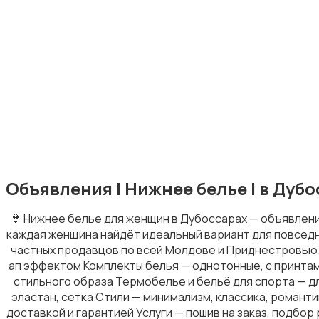
Пиджаки и костюмы
Обувь
Объявления | Нижнее белье | в Дуб
👙 Нижнее белье для женщин в Дубоссарах — объявлени
каждая женщина найдёт идеальный вариант для повседн
частных продавцов по всей Молдове и Приднестровью. 
ап эффектом Комплекты белья — однотонные, с принтам
стильного образа Термобелье и бельё для спорта — дл
Купальники
эластан, сетка Стили — минимализм, классика, романти
доставкой и гарантией Услуги — пошив на заказ, подбо