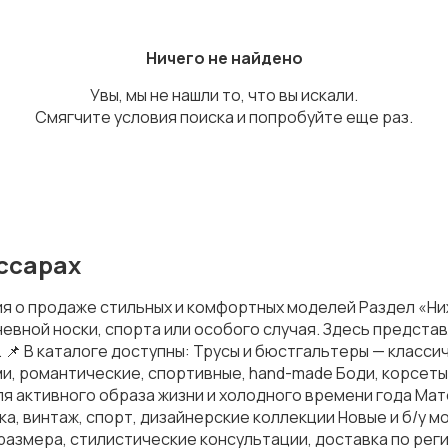
Ничего не найдено
Увы, мы не нашли то, что вы искали.
Смягчите условия поиска и попробуйте еще раз.
оссарах
я о продаже стильных и комфортных моделей Раздел «Ни
евной носки, спорта или особого случая. Здесь представ
📌 В каталоге доступны: Трусы и бюстгальтеры — класси
и, романтические, спортивные, hand-made Боди, корсеты,
я активного образа жизни и холодного времени года Мат
ка, винтаж, спорт, дизайнерские коллекции Новые и б/у 
р размера, стилистические консультации, доставка по рег