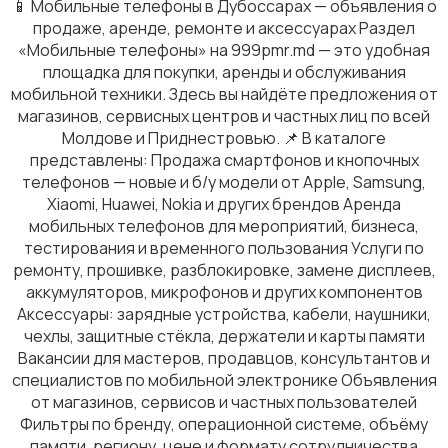
📱 Мобильные телефоны в Дубоссарах — объявления о
продаже, аренде, ремонте и аксессуарах Раздел
«Мобильные телефоны» на 999pmr.md — это удобная
площадка для покупки, аренды и обслуживания
мобильной техники. Здесь вы найдёте предложения от
магазинов, сервисных центров и частных лиц по всей
Молдове и Приднестровью. 📌 В каталоге
представлены: Продажа смартфонов и кнопочных
телефонов — новые и б/у модели от Apple, Samsung,
Xiaomi, Huawei, Nokia и других брендов Аренда
мобильных телефонов для мероприятий, бизнеса,
тестирования и временного пользования Услуги по
ремонту, прошивке, разблокировке, замене дисплеев,
аккумуляторов, микрофонов и других компонентов
Аксессуары: зарядные устройства, кабели, наушники,
чехлы, защитные стёкла, держатели и карты памяти
Вакансии для мастеров, продавцов, консультантов и
специалистов по мобильной электронике Объявления
от магазинов, сервисов и частных пользователей
Фильтры по бренду, операционной системе, объёму
памяти, региону, цене и формату сотрудничества