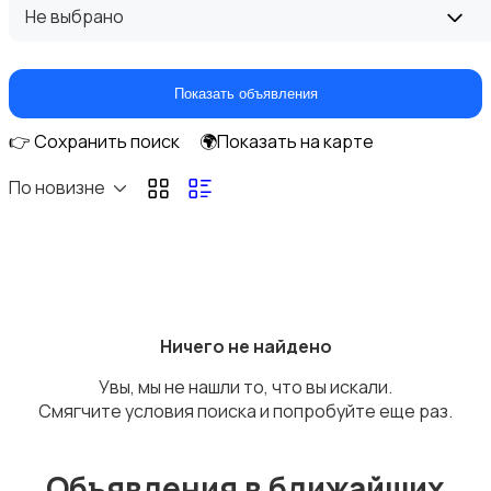
Внешние аккумуляторы
Не выбрано
Показать объявления
👉 Сохранить поиск
🌍Показать на карте
Запчасти
По новизне
Рации и спутниковые телефоны
Ничего не найдено
Увы, мы не нашли то, что вы искали.
Смягчите условия поиска и попробуйте еще раз.
Объявления в ближайших
Мобильные телефоны