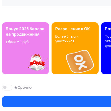
Транспорт
1
Бонус 2025 баллов
Разрешение в OK
Ра
на продвижения
Более 5 тысяч
Пос
участников
объ
1 балл = 1 руб
ден
Услуги
2
🔥Срочно
Вакансии
2