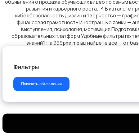
объявления о продаже обучающих видео по самым вост
развития и карьерного роста. 📌 В каталоге п
кибербезопасность Дизайн и творчество — графика
Для дома и дачи
1
финансовая грамотность Иностранные языки — анг
выступления, психология, мотивация Подготовка 
образовательных платформ Удобные фильтры по теме
знаний? На 999pmr.md вы найдёте всё — от б
Фильтры
Хобби и развлечения
Показать объявления
Животные
1