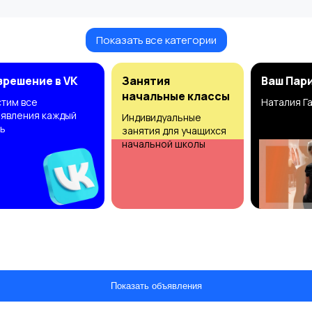
Показать все категории
зрешение в VK
Занятия
Ваш Пар
начальные классы
тим все
Наталия Г
явления каждый
Индивидуальные
ь
занятия для учащихся
начальной школы
Показать объявления