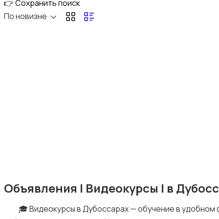
👉 Сохранить поиск
По новизне
Электроника
1
Мода и стиль
2
Детские товары
Объявления | Видеокурсы | в Дубос
🎓 Видеокурсы в Дубоссарах — обучение в удобном