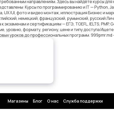
ребованным направлениям. Здесь вы найдёте курсы для 
редставлены: Курсы по программированию и IT — Python, J
, UX/UI, фото и видео монтаж, иллюстрация Бизнес и мар
лийский, немецкий, французский, румынский, русский Л
к экзаменам и сертификациям — ЕГЭ, TOEFL, IELTS, PMP, 
, уровню, формату, региону, цене и типу доступа Ищете 
азовых уроков до профессиональных программ. 999pmr.md 
Магазины
Блог
О нас
Служба поддержки