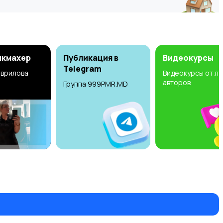
икмахер
Публикация в
Видеокурсы
Telegram
аврилова
Видеокурсы от л
авторов
Группа 999PMR.MD