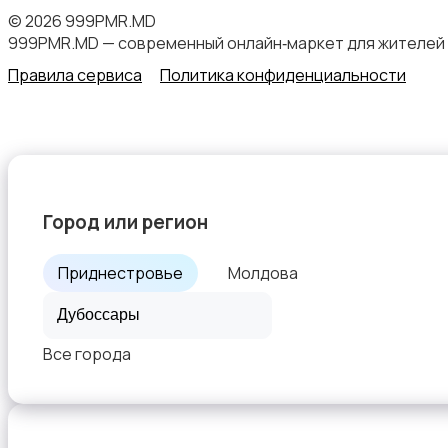
© 2026 999PMR.MD
999PMR.MD — современный онлайн‑маркет для жителей
Для Бизнеса
Правила сервиса
Политика конфиденциальности
Спорт и отдых
Город или регион
Приднестровье
Молдова
Красота и здоровье
2
Все города