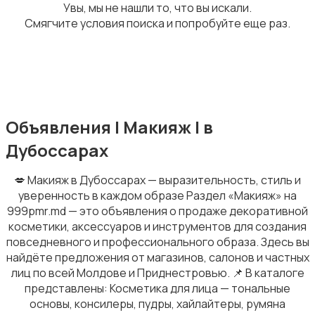
Увы, мы не нашли то, что вы искали.
Смягчите условия поиска и попробуйте еще раз.
Стрижка и удаление волос
Объявления | Макияж | в
Дубоссарах
Парфюмерия
💋 Макияж в Дубоссарах — выразительность, стиль и
уверенность в каждом образе Раздел «Макияж» на
999pmr.md — это объявления о продаже декоративной
косметики, аксессуаров и инструментов для создания
повседневного и профессионального образа. Здесь вы
найдёте предложения от магазинов, салонов и частных
Товары для здоровья
1
лиц по всей Молдове и Приднестровью. 📌 В каталоге
представлены: Косметика для лица — тональные
основы, консилеры, пудры, хайлайтеры, румяна