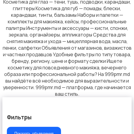
Косметика для глаз — тени, тушь, подводки, карандаши,
глиттеры Косметика для губ — помады, блески,
карандаши, тинты, бальзамы Наборы и палетки —
комплекты для макияжа, кейсы, профессиональные
Маникюр и педикюр
палитры Инструменты и аксессуары — кисти, спонжи,
зеркала, органайзеры, аппликаторы Средства для
снятия макияжа и ухода — мицеллярная вода, масла,
пенки, салфетки Объявления от магазинов, визажистов
и частных продавцов Удобные фильтры по типу товара,
бренду, региону, цене и формату сделки Ищете
Макияж
косметику для повседневного макияжа, вечернего
образа или профессиональной работы? На 999pmr.md
вы найдёте всё необходимое для выразительности и
уверенности. 999pmr.md — платформа, где начинается
ваш стиль.
Фильтры
Показать объявления