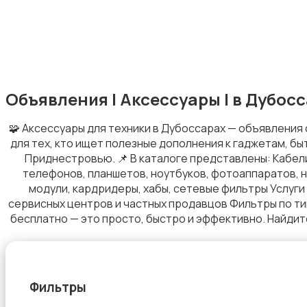
Запчасти
Объявления | Аксессуары | в Дубос
🧩 Аксессуары для техники в Дубоссарах — объявления 
для тех, кто ищет полезные дополнения к гаджетам, бы
Приднестровью. 📌 В каталоге представлены: Кабели
телефонов, планшетов, ноутбуков, фотоаппаратов, на
Рации и спутниковые телефоны
модули, кардридеры, хабы, сетевые фильтры Услуги
сервисных центров и частных продавцов Фильтры по ти
бесплатно — это просто, быстро и эффективно. Найдите
Мобильные телефоны
Фильтры