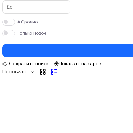
🔥Срочно
Только новое
Чехлы
👉 Сохранить поиск
🌍Показать на карте
По новизне
Зарядные устройства
Внешние аккумуляторы