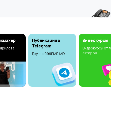
икмахер
Публикация в
Видеокурсы
Telegram
аврилова
Видеокурсы от л
авторов
Группа 999PMR.MD