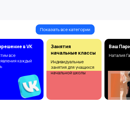
Показать все категории
зрешение в VK
Занятия
Ваш Пар
начальные классы
тим все
Наталия Г
явления каждый
Индивидуальные
ь
занятия для учащихся
начальной школы