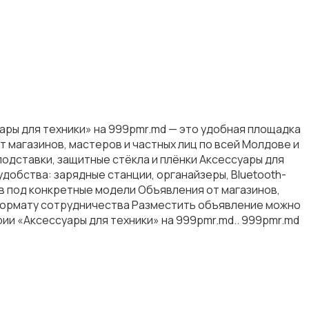
уары для техники» на 999pmr.md — это удобная площадка
т магазинов, мастеров и частных лиц по всей Молдове и
подставки, защитные стёкла и плёнки Аксессуары для
удобства: зарядные станции, органайзеры, Bluetooth-
ов под конкретные модели Объявления от магазинов,
и формату сотрудничества Разместить объявление можно
рии «Аксессуары для техники» на 999pmr.md.. 999pmr.md