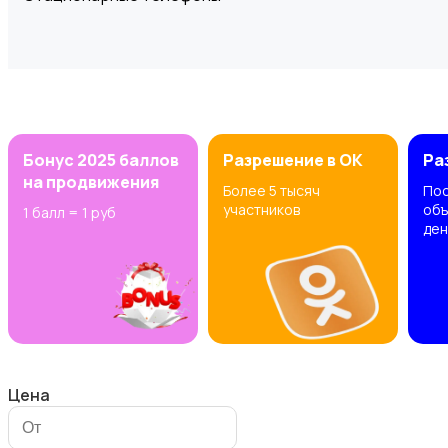
Планшеты
Бонус 2025 баллов
Разрешение в OK
Ра
на продвижения
Более 5 тысяч
Пос
участников
объ
1 балл = 1 руб
ден
Умные часы и браслеты
Цена
Аксессуары