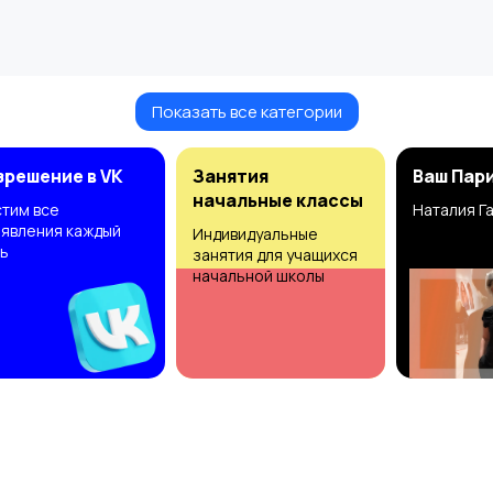
Показать все категории
зрешение в VK
Занятия
Ваш Пар
начальные классы
тим все
Наталия Г
явления каждый
Индивидуальные
ь
занятия для учащихся
начальной школы