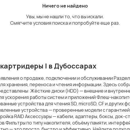
Ничего не найдено
Увы, мы не нашли то, что вы искали.
Смягчите условия поиска и попробуйте еще раз.
картридеры | в Дубоссарах
ъявления о продаже, подключении и обслуживании Раздел
для хранения, переноса и чтения информации. Здесь собр
редставлены: Жёсткие диски (HDD) — внешние и внутренн
для ускорения работы систем и приложений Флеш-накопит
анные устройства для чтения SD, microSD, CF и других ф
новленные устройства — проверенные модели с гарантией 
ройка RAID Аксессуары — кабели, адаптеры, боксы, док-с
ов Фильтры по типу накопителя, объёму памяти, интерфей
но — это просто, быстро и эффективно. Найдите подход