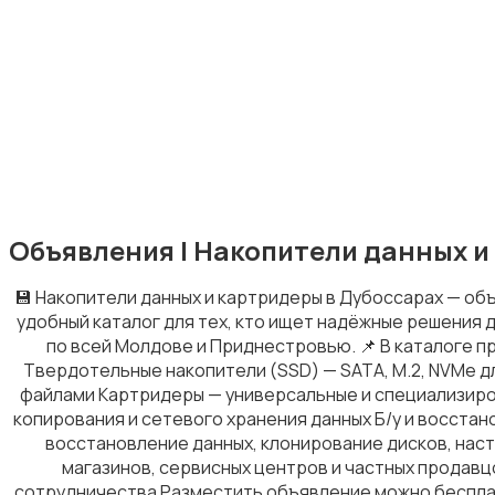
Оргтехника и расходники
Объявления | Накопители данных и 
Клавиатуры и мыши
💾 Накопители данных и картридеры в Дубоссарах — об
удобный каталог для тех, кто ищет надёжные решения 
по всей Молдове и Приднестровью. 📌 В каталоге п
Твердотельные накопители (SSD) — SATA, M.2, NVMe 
файлами Картридеры — универсальные и специализиров
копирования и сетевого хранения данных Б/у и восста
восстановление данных, клонирование дисков, наст
Мониторы
магазинов, сервисных центров и частных продавц
сотрудничества Разместить объявление можно бесплат