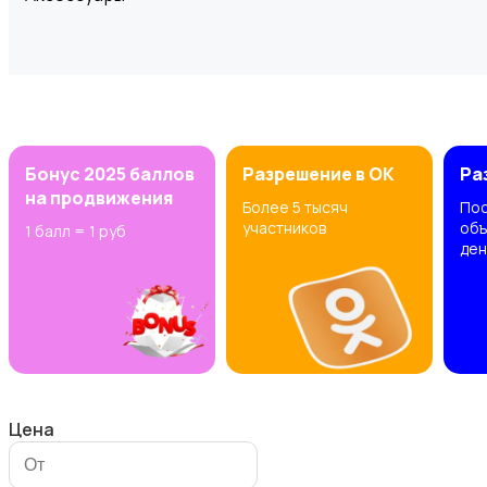
Комплектующие и запчасти
Бонус 2025 баллов
Разрешение в OK
Ра
на продвижения
Более 5 тысяч
Пос
участников
объ
1 балл = 1 руб
ден
Рули, джойстики, геймпады
Цена
Программное обеспечение