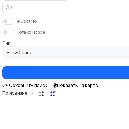
🔥Срочно
Только новое
Накопители данных и картридеры
Тип
Не выбрано
Мультимедиа
👉 Сохранить поиск
🌍Показать на карте
По новизне
Сетевое оборудование