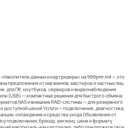
 «Накопители данных и картридеры» на 999pmr.md — это
аны предложения от магазинов, мастеров и частных лиц
ие, для ПК, ноутбуков, серверов и видеонаблюдения
ели (USB) — компактные решения для быстрого обмена
орматов NAS и внешние RAID-системы — для резервного
и доступной ценой Услуги — подключение, диагностика,
танции, охлаждение и средства ухода Объявления от
су подключения, бренду, региону, цене и формату
ящий накопитель или картридер, либо предложите свои