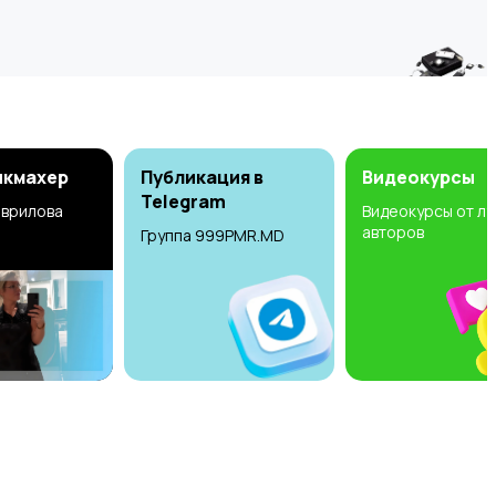
икмахер
Публикация в
Видеокурсы
Telegram
аврилова
Видеокурсы от л
авторов
Группа 999PMR.MD