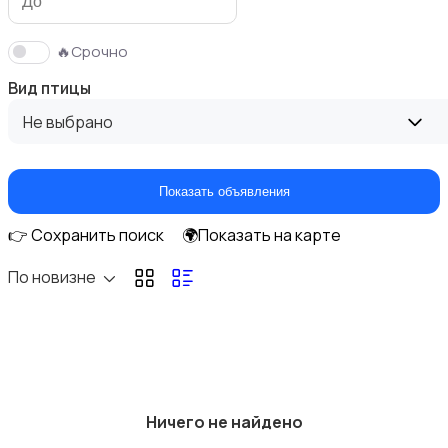
🔥Срочно
Вид птицы
С/х животные
1
Не выбрано
Показать объявления
👉 Сохранить поиск
🌍Показать на карте
Грызуны
По новизне
Птицы
Ничего не найдено