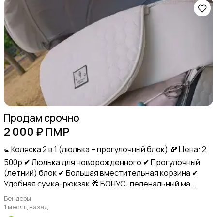
Товары для учебы
Другое
Продам срочно
2 000 ₽ ПМР
🚼 Коляска 2 в 1 (люлька + прогулочный блок) 💸 Цена: 2
500р ✔ Люлька для новорожденного ✔ Прогулочный
(летний) блок ✔ Большая вместительная корзина ✔
Детская одежда и обувь
Удобная сумка-рюкзак 🎁 БОНУС: пеленальный ма...
Бендеры
1 месяц назад