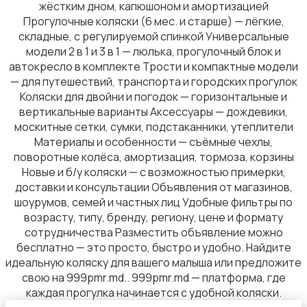
жёстким дном, капюшоном и амортизацией
Прогулочные коляски (6 мес. и старше) — лёгкие,
складные, с регулируемой спинкой Универсальные
модели 2 в 1 и 3 в 1 — люлька, прогулочный блок и
автокресло в комплекте Трости и компактные модели
— для путешествий, транспорта и городских прогулок
Коляски для двойни и погодок — горизонтальные и
вертикальные варианты Аксессуары — дождевики,
москитные сетки, сумки, подстаканники, утеплители
Материалы и особенности — съёмные чехлы,
поворотные колёса, амортизация, тормоза, корзины
Новые и б/у коляски — с возможностью примерки,
доставки и консультации Объявления от магазинов,
шоурумов, семей и частных лиц Удобные фильтры по
возрасту, типу, бренду, региону, цене и формату
сотрудничества Разместить объявление можно
бесплатно — это просто, быстро и удобно. Найдите
идеальную коляску для вашего малыша или предложите
свою на 999pmr.md.. 999pmr.md — платформа, где
каждая прогулка начинается с удобной коляски.