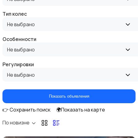
Тип колес
Не выбрано
Подгузники и горшки
Особенности
Не выбрано
Регулировки
Радио- и видеоняни
Не выбрано
Показать объявления
👉 Сохранить поиск
🌍Показать на карте
Товары для мам
По новизне