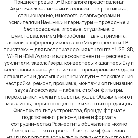
Приднестровью. 📌 В каталоге представлены:
Акустические системы и колонки — портативные,
стационарные, Bluetooth, с сабвуферами и
усилителями Наушники и гарнитуры — проводные и
беспроводные, игровые, студийные, с
Компьютеры
1
шумоподавлением Микрофоны — для стриминга,
записи, конференций и караоке Медиаплееры и ТВ-
приставки — для воспроизведения контента с USB, SD,
Wi-Fi и HDMI Аудио- и видеокомпоненты — ресиверы,
усилители, эквалайзеры, конвертеры и адаптеры Б/у и
восстановленные устройства — проверенные модели
Ноутбуки
с гарантией и доступной ценой Услуги — подключение,
настройка, ремонт, прошивка, монтаж и оптимизация
звука Аксессуары — кабели, стойки, фильтры,
переходники, чехлы и средства ухода Объявления от
магазинов, сервисных центров и частных продавцов
Фильтры по типу устройства, бренду, формату
подключения, региону, цене и формату
сотрудничества Разместить объявление можно
бесплатно — это просто, быстро и эффективно.
Найдите подходящее мультимедиа-устройство или