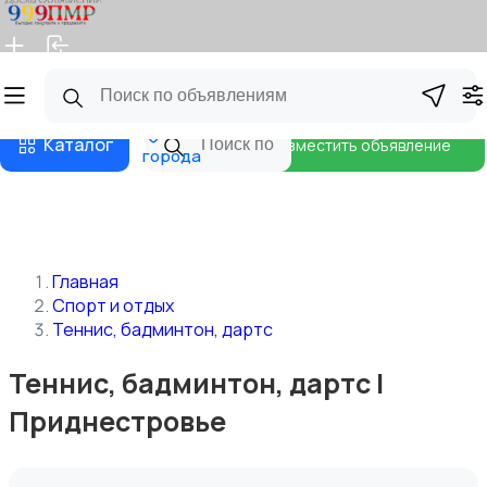
Главная
Магазины
Бизнес тарифы
Блог
Все
Каталог
Разместить объявление
города
Главная
Спорт и отдых
Теннис, бадминтон, дартс
Теннис, бадминтон, дартс |
Приднестровье