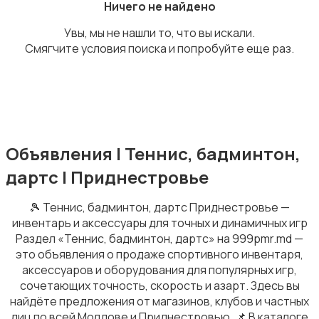
Ничего не найдено
Увы, мы не нашли то, что вы искали.
Смягчите условия поиска и попробуйте еще раз.
Игры с мячом
Объявления | Теннис, бадминтон,
дартс | Приднестровье
Зимние виды спорта
🎾 Теннис, бадминтон, дартс Приднестровье —
инвентарь и аксессуары для точных и динамичных игр
Раздел «Теннис, бадминтон, дартс» на 999pmr.md —
это объявления о продаже спортивного инвентаря,
аксессуаров и оборудования для популярных игр,
сочетающих точность, скорость и азарт. Здесь вы
Единоборства
найдёте предложения от магазинов, клубов и частных
лиц по всей Молдове и Приднестровью. 📌 В каталоге