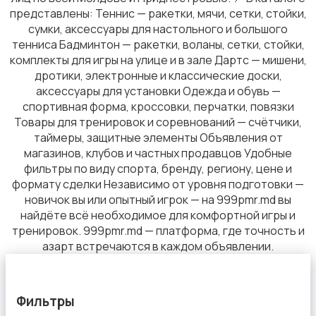
представлены: Теннис — ракетки, мячи, сетки, стойки,
сумки, аксессуары для настольного и большого
тенниса Бадминтон — ракетки, воланы, сетки, стойки,
комплекты для игры на улице и в зале Дартс — мишени,
дротики, электронные и классические доски,
Водные виды спорта
аксессуары для установки Одежда и обувь —
спортивная форма, кроссовки, перчатки, повязки
Товары для тренировок и соревнований — счётчики,
таймеры, защитные элементы Объявления от
магазинов, клубов и частных продавцов Удобные
фильтры по виду спорта, бренду, региону, цене и
Самокаты и гироскутеры
формату сделки Независимо от уровня подготовки —
новичок вы или опытный игрок — на 999pmr.md вы
найдёте всё необходимое для комфортной игры и
тренировок. 999pmr.md — платформа, где точность и
азарт встречаются в каждом объявлении.
Ролики и скейтбординг
Фильтры