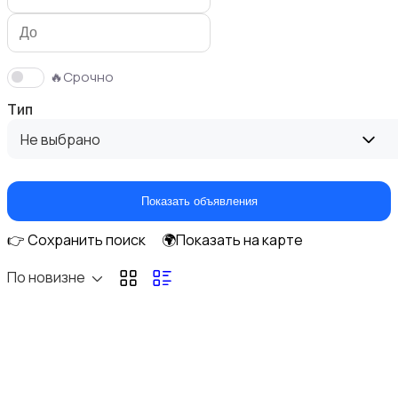
🔥Срочно
Тип
Теннис, бадминтон, дартс
Не выбрано
Показать объявления
👉 Сохранить поиск
🌍Показать на карте
Туризм и отдых на природе
1
По новизне
Охота и рыбалка