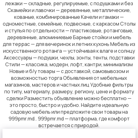
лежаки — складные, регулируемые, с подушками и без
Скамейки и лавочки — деревянные, металлические,
кованые, комбинированные Качели и гамаки —
одноместные, семейные, подвесные, с каркасом Столы
Садовая мебель
и стулья по отдельности — пластиковые, ротанговые,
деревянные, алюминиевые Барные стойки и мебель
для террас — для вечеринок и летних кухонь Мебель из
искусственного ротанга — устойчивая к влаге и солнцу
Аксессуары — подушки, чехлы, зонты, тенты, подставки
Стили — классика, модерн, лофт, кантри, минимализм
Сад и огород
Новые и б/у товары — с доставкой, самовывозом и
возможностью торга Объявления от мебельных
магазинов, мастеров и частных лиц Удобные фильтры
по типу, материалу, размеру, региону, цене и формату
сделки Разместить объявление можно бесплатно —
это просто, быстро и удобно. Найдите идеальную
садовую мебель или предложите свои товары на
Растения и семена
999pmr.md.. 999pmr.md — платформа, где комфорт
встречается с природой.