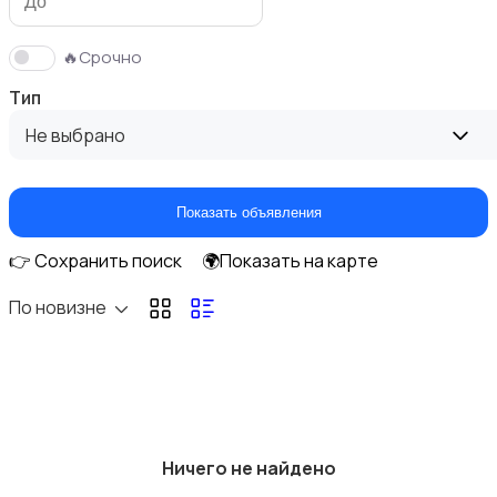
🔥Срочно
Тип
Оформление интерьера
Не выбрано
Показать объявления
👉 Сохранить поиск
🌍Показать на карте
Бытовая химия
По новизне
Другое
4
Ничего не найдено