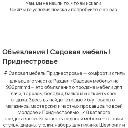
Увы, мы не нашли то, что вы искали.
Смягчите условия поиска и попробуйте еще раз.
Шкафы и комоды
1
Объявления | Садовая мебель |
Приднестровье
Текстиль и ковры
🪑 Садовая мебель Приднестровье — комфорт и стиль
для вашего участка Раздел «Садовая мебель» на
999pmr.md — это объявления о продаже мебели для
дачи, террасы, беседки, балкона и открытых зон
отдыха. Здесь вы найдёте новые и б/у товары от
магазинов, мастерских и частных продавцов по всей
Столы и стулья
2
Молдове и Приднестровью. 📌 В каталоге
представлены: Комплекты садовой мебели — столы и
стулья, диваны, уголки, наборы для пикника Шезлонги и