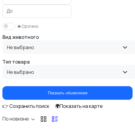
🔥Срочно
Вид животного
С/х животные
1
Не выбрано
Тип товара
Не выбрано
Грызуны
Показать объявления
👉 Сохранить поиск
🌍Показать на карте
По новизне
Птицы