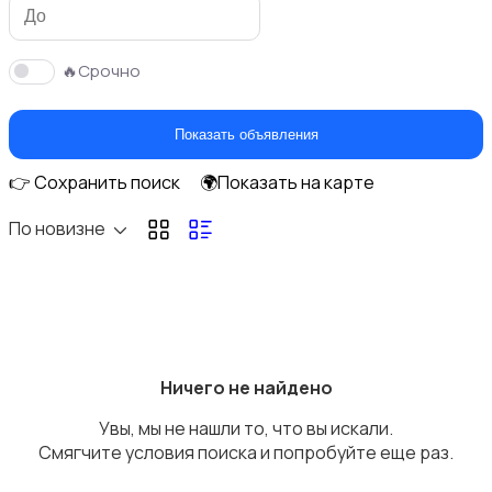
🔥Срочно
Сантехника и водоснабжение
Показать объявления
👉 Сохранить поиск
🌍Показать на карте
По новизне
Ручные инструменты
Ничего не найдено
Увы, мы не нашли то, что вы искали.
Потолки
Смягчите условия поиска и попробуйте еще раз.