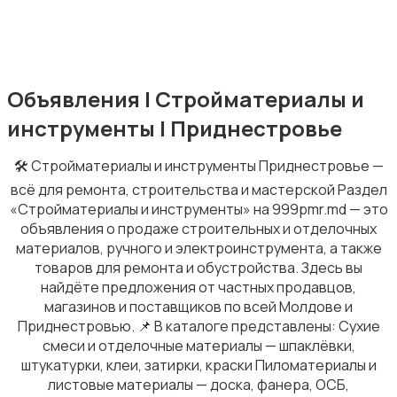
Отопление и вентиляция
Объявления | Стройматериалы и
инструменты | Приднестровье
🛠️ Стройматериалы и инструменты Приднестровье —
всё для ремонта, строительства и мастерской Раздел
«Стройматериалы и инструменты» на 999pmr.md — это
Окна
объявления о продаже строительных и отделочных
материалов, ручного и электроинструмента, а также
товаров для ремонта и обустройства. Здесь вы
найдёте предложения от частных продавцов,
магазинов и поставщиков по всей Молдове и
Приднестровью. 📌 В каталоге представлены: Сухие
смеси и отделочные материалы — шпаклёвки,
Измерительные инструменты
штукатурки, клеи, затирки, краски Пиломатериалы и
листовые материалы — доска, фанера, ОСБ,