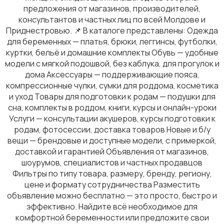
предложения от магазинов, производителей,
консультантов и частных лиц по всей Молдове и
Приднестровью. 📌 В каталоге представлены: Одежда
для беременных — платья, брюки, леггинсы, футболки,
Комбинезоны
куртки, бельё и домашние комплекты Обувь — удобные
модели с мягкой подошвой, без каблука, для прогулок и
дома Аксессуары — поддерживающие пояса,
компрессионные чулки, сумки для роддома, косметика
и уход Товары для подготовки к родам — подушки для
сна, комплекты в роддом, книги, курсы и онлайн-уроки
Услуги — консультации акушеров, курсы подготовки к
Домашняя одежда
1
родам, фотосессии, доставка товаров Новые и б/у
вещи — брендовые и доступные модели, с примеркой,
доставкой и гарантией Объявления от магазинов,
шоурумов, специалистов и частных продавцов
Фильтры по типу товара, размеру, бренду, региону,
цене и формату сотрудничества Разместить
Головные уборы
объявление можно бесплатно — это просто, быстро и
эффективно. Найдите всё необходимое для
комфортной беременности или предложите свои