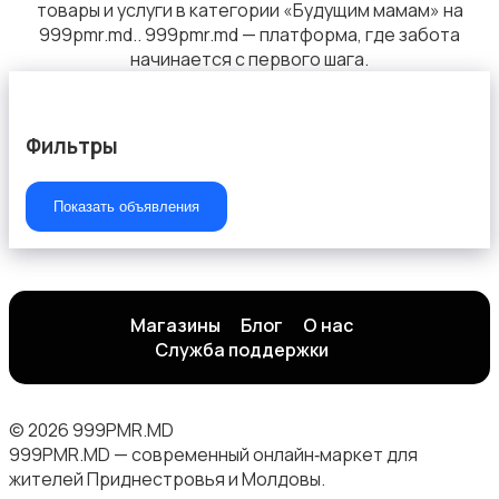
товары и услуги в категории «Будущим мамам» на
999pmr.md.. 999pmr.md — платформа, где забота
начинается с первого шага.
Верхняя одежда
Фильтры
Показать объявления
Будущим мамам
Магазины
Блог
О нас
Служба поддержки
Блузы и рубашки
© 2026 999PMR.MD
999PMR.MD — современный онлайн‑маркет для
жителей Приднестровья и Молдовы.