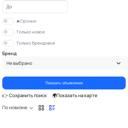
🔥Срочно
Только новое
Спортивная одежда
Только брендовое
Бренд
Не выбрано
Свитеры и толстовки
Показать объявления
👉 Сохранить поиск
🌍Показать на карте
По новизне
Платья и юбки