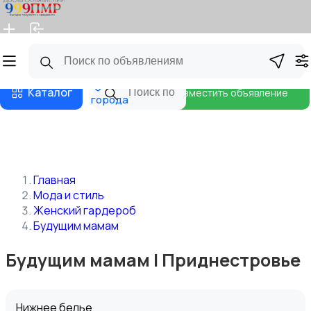
Главная
Магазины
Бизнес тарифы
Блог
Все
Каталог
Разместить объявление
города
Главная
Мода и стиль
Женский гардероб
Будущим мамам
Будущим мамам | Приднестровье
Нижнее белье