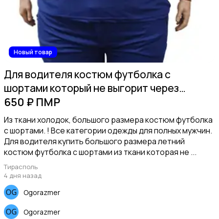
Новый товар
Рубашки
Для водителя костюм футболка с
шортами который не выгорит через
стекло.
650 ₽ ПМР
Из ткани холодок, большого размера костюм футболка
с шортами. ! Все категории одежды для полных мужчин.
Пиджаки и костюмы
Для водителя купить большого размера летний
костюм футболка с шортами из ткани которая не ...
Тирасполь
4 дня назад
Ogorazmer
Обувь
Ogorazmer