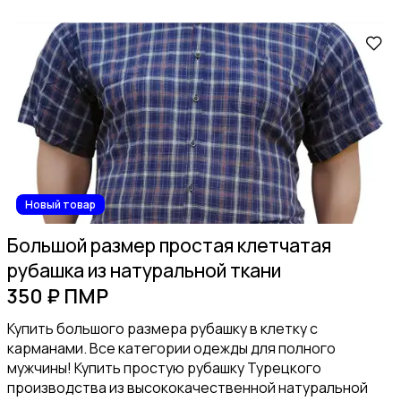
Нижнее белье
Новый товар
Домашняя одежда
Большой размер простая клетчатая
рубашка из натуральной ткани
350 ₽ ПМР
Купить большого размера рубашку в клетку с
карманами. Все категории одежды для полного
Головные уборы
мужчины! Купить простую рубашку Турецкого
производства из высококачественной натуральной