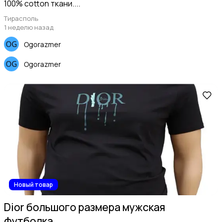
100% cotton ткани....
Тирасполь
1 неделю назад
Ogorazmer
Верхняя одежда
Ogorazmer
Аксессуары
Новый товар
Dior большого размера мужская
футболка.