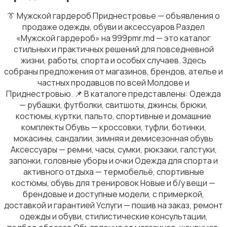
👔 Мужской гардероб Приднестровье — объявления о
продаже одежды, обуви и аксессуаров Раздел
«Мужской гардероб» на 999pmr.md — это каталог
стильных и практичных решений для повседневной
жизни, работы, спорта и особых случаев. Здесь
собраны предложения от магазинов, брендов, ателье и
частных продавцов по всей Молдове и
Приднестровью. 📌 В каталоге представлены: Одежда
— рубашки, футболки, свитшоты, джинсы, брюки,
костюмы, куртки, пальто, спортивные и домашние
комплекты Обувь — кроссовки, туфли, ботинки,
мокасины, сандалии, зимняя и демисезонная обувь
Аксессуары — ремни, часы, сумки, рюкзаки, галстуки,
запонки, головные уборы и очки Одежда для спорта и
активного отдыха — термобельё, спортивные
костюмы, обувь для тренировок Новые и б/у вещи —
брендовые и доступные модели, с примеркой,
доставкой и гарантией Услуги — пошив на заказ, ремонт
одежды и обуви, стилистические консультации,