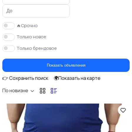
🔥Срочно
Только новое
Спортивная одежда
1
Только брендовое
Показать объявления
👉 Сохранить поиск
🌍Показать на карте
Спецодежда
По новизне
Свитеры и толстовки