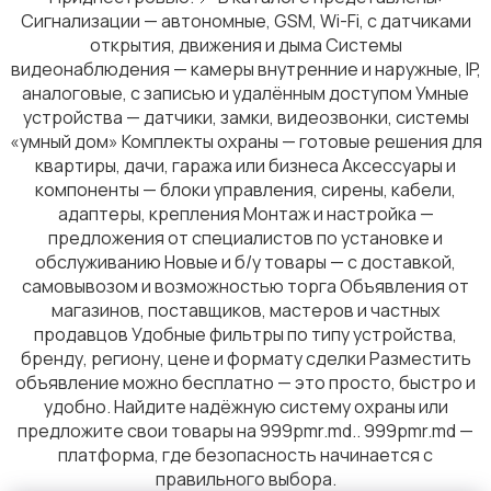
Сигнализации — автономные, GSM, Wi-Fi, с датчиками
открытия, движения и дыма Системы
видеонаблюдения — камеры внутренние и наружные, IP,
аналоговые, с записью и удалённым доступом Умные
устройства — датчики, замки, видеозвонки, системы
Садовая мебель
«умный дом» Комплекты охраны — готовые решения для
квартиры, дачи, гаража или бизнеса Аксессуары и
компоненты — блоки управления, сирены, кабели,
адаптеры, крепления Монтаж и настройка —
предложения от специалистов по установке и
обслуживанию Новые и б/у товары — с доставкой,
Сад и огород
самовывозом и возможностью торга Объявления от
магазинов, поставщиков, мастеров и частных
продавцов Удобные фильтры по типу устройства,
бренду, региону, цене и формату сделки Разместить
объявление можно бесплатно — это просто, быстро и
удобно. Найдите надёжную систему охраны или
предложите свои товары на 999pmr.md.. 999pmr.md —
Растения и семена
платформа, где безопасность начинается с
правильного выбора.