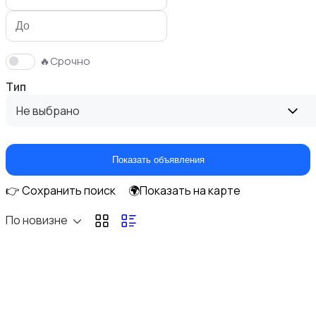
🔥Срочно
Тип
Оформление интерьера
Не выбрано
Показать объявления
👉 Сохранить поиск
🌍Показать на карте
Бытовая химия
По новизне
Другое
4