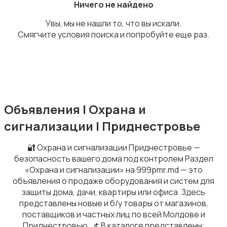
Ничего не найдено
Увы, мы не нашли то, что вы искали.
Смягчите условия поиска и попробуйте еще раз.
Шкафы и комоды
1
Объявления | Охрана и
сигнализации | Приднестровье
Текстиль и ковры
🔐 Охрана и сигнализации Приднестровье —
безопасность вашего дома под контролем Раздел
«Охрана и сигнализации» на 999pmr.md — это
объявления о продаже оборудования и систем для
защиты дома, дачи, квартиры или офиса. Здесь
представлены новые и б/у товары от магазинов,
Столы и стулья
2
поставщиков и частных лиц по всей Молдове и
Приднестровью. 📌 В каталоге представлены: