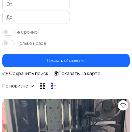
Цифровые фоторамки
🔥Срочно
Только новое
Студийное оборудование
Показать объявления
👉 Сохранить поиск
🌍Показать на карте
По новизне
Штативы и стабилизаторы