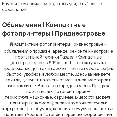
Измените условия поиска, чтобы увидеть больше
объявлений
Объявления | Компактные
фотопринтеры | Приднестровье
Фотоаппараты
🖨️ Компактные фотопринтеры Приднестровье —
объявления о продаже, аренде, ремонте и настройке
портативной техники Раздел «Компактные
фотопринтеры» на 999pmr.md — это актуальные
предложения для тех, кто хочет печатать фотографии
быстро, удобно и в любом месте. Здесь вы найдёте
технику, услуги и вакансии от магазинов, мастеров и
частных лиц. 📌 В каталоге представлены: Продажа
портативных фотопринтеров —
термосублимационные, струйные, Bluetooth-модели,
принтеры для смартфонов и камер Аксессуары:
картриджи, фотобумага, кабели, аккумуляторы, чехлы и
подставки Аренда фотопринтеров для мероприятий,