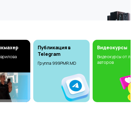
икмахер
Публикация в
Видеокурсы
Telegram
аврилова
Видеокурсы от л
авторов
Группа 999PMR.MD