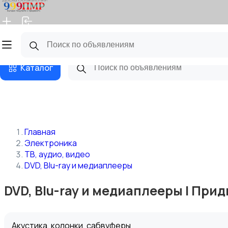
Главная
Магазины
Бизнес тарифы
Блог
Каталог
Главная
Электроника
ТВ, аудио, видео
DVD, Blu-ray и медиаплееры
DVD, Blu-ray и медиаплееры | При
Акустика, колонки, сабвуферы