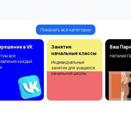
Показать все категории
зрешение в VK
Занятия
Ваш Пар
начальные классы
тим все
Наталия Г
явления каждый
Индивидуальные
ь
занятия для учащихся
начальной школы