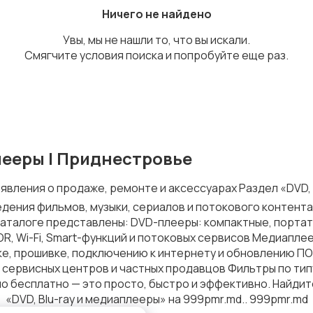
Ничего не найдено
Увы, мы не нашли то, что вы искали.
Смягчите условия поиска и попробуйте еще раз.
плееры | Приднестровье
ъявления о продаже, ремонте и аксессуарах Раздел «DVD, 
едения фильмов, музыки, сериалов и потокового контента
 каталоге представлены: DVD-плееры: компактные, портат
HDR, Wi-Fi, Smart-функций и потоковых сервисов Медиапле
е, прошивке, подключению к интернету и обновлению ПО А
 сервисных центров и частных продавцов Фильтры по типу
бесплатно — это просто, быстро и эффективно. Найдите
«DVD, Blu-ray и медиаплееры» на 999pmr.md.. 999pmr.md