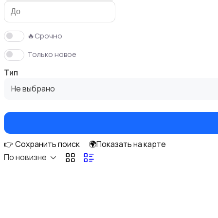
🔥Срочно
Только новое
Аудиоусилители и ресиверы
Тип
Не выбрано
Спутниковое и цифровое ТВ
👉 Сохранить поиск
🌍Показать на карте
По новизне
Электронные книги