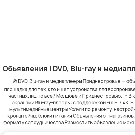
MP3-плееры и портативное аудио
Объявления | DVD, Blu-ray и медиа
Музыкальные центры и магнитолы
💿 DVD, Blu-ray и медиаплееры Приднестровье — об
площадка для тех, кто ищет устройства для воспроизв
частных лиц по всей Молдове и Приднестровью. 📌 В
экранами Blu-ray-плееры: с поддержкой Full HD, 4K, 
мультимедийные центры Услуги по ремонту, настройк
кронштейны, блоки питания Объявления от магазинов,
DVD, Blu-ray и медиаплееры
формату сотрудничества Разместить объявление можно 