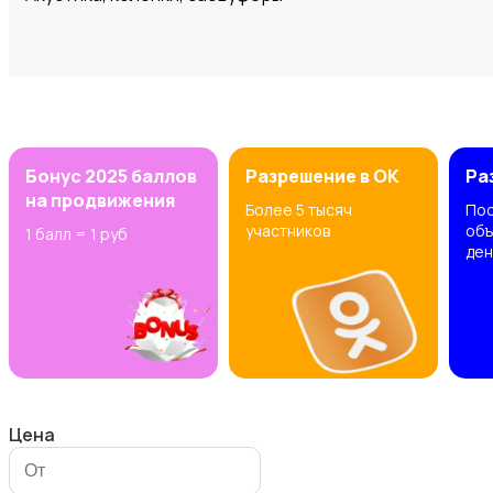
Аксессуары
Бонус 2025 баллов
Разрешение в OK
Ра
на продвижения
Более 5 тысяч
Пос
участников
объ
1 балл = 1 руб
ден
Микрофоны
Цена
Наушники