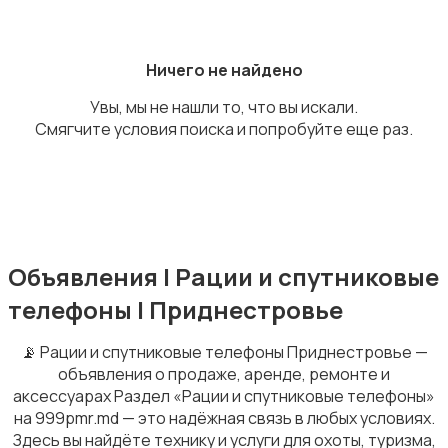
Внешние аккумуляторы
Ничего не найдено
Увы, мы не нашли то, что вы искали.
Смягчите условия поиска и попробуйте еще раз.
Запчасти
Объявления | Рации и спутниковые
Рации и спутниковые телефоны
телефоны | Приднестровье
📡 Рации и спутниковые телефоны Приднестровье —
объявления о продаже, аренде, ремонте и
аксессуарах Раздел «Рации и спутниковые телефоны»
на 999pmr.md — это надёжная связь в любых условиях.
Мобильные телефоны
Здесь вы найдёте технику и услуги для охоты, туризма,
6